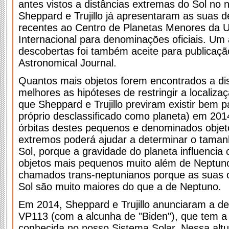
antes vistos a distâncias extremas do Sol no 
Sheppard e Trujillo já apresentaram as suas 
recentes ao Centro de Planetas Menores da 
Internacional para denominações oficiais. Um 
descobertas foi também aceite para publicaçã
Astronomical Journal.
Quantos mais objetos forem encontrados a di
melhores as hipóteses de restringir a localiza
que Sheppard e Trujillo previram existir bem pa
próprio desclassificado como planeta) em 201
órbitas destes pequenos e denominados objet
extremos poderá ajudar a determinar o tamanh
Sol, porque a gravidade do planeta influenci
objetos mais pequenos muito além de Neptuno
chamados trans-neptunianos porque as suas ó
Sol são muito maiores do que a de Neptuno.
Em 2014, Sheppard e Trujillo anunciaram a d
VP113 (com a alcunha de "Biden"), que tem a 
conhecida no nosso Sistema Solar. Nessa altur