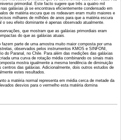
verso primordial. Este facto sugere que três a quatro mil
 nas galáxias já se encontrava eficientemente condensado em
halos de matéria escura que os rodeavam eram muito maiores e
ecisos milhares de milhões de anos para que a matéria escura
 o seu efeito dominante é apenas observado atualmente.
bservações, que mostram que as galáxias primordiais eram
ompactas do que as galáxias atuais.
o fazem parte de uma amostra muito maior composta por uma
estrelas, observados pelos instrumentos KMOS e SINFONI,
 do Paranal, no Chile. Para além das medições das galáxias
 criada uma curva de rotação média combinando os sinais mais
 composta mostra igualmente a mesma tendência de diminuição
centros das galáxias. Adicionalmente, dois outros estudos de
almente estes resultados.
nto a matéria normal representa em média cerca de metade da
elevados desvios para o vermelho esta matéria domina