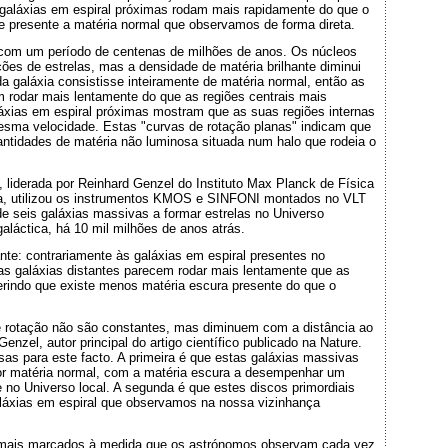
 galáxias em espiral próximas rodam mais rapidamente do que o
e presente a matéria normal que observamos de forma direta.
 com um período de centenas de milhões de anos. Os núcleos
es de estrelas, mas a densidade de matéria brilhante diminui
a galáxia consistisse inteiramente de matéria normal, então as
 rodar mais lentamente do que as regiões centrais mais
áxias em espiral próximas mostram que as suas regiões internas
sma velocidade. Estas "curvas de rotação planas" indicam que
ntidades de matéria não luminosa situada num halo que rodeia o
 liderada por Reinhard Genzel do Instituto Max Planck de Física
ha, utilizou os instrumentos KMOS e SINFONI montados no VLT
de seis galáxias massivas a formar estrelas no Universo
aláctica, há 10 mil milhões de anos atrás.
nte: contrariamente às galáxias em espiral presentes no
tas galáxias distantes parecem rodar mais lentamente que as
rindo que existe menos matéria escura presente do que o
 rotação não são constantes, mas diminuem com a distância ao
nzel, autor principal do artigo científico publicado na Nature.
s para este facto. A primeira é que estas galáxias massivas
or matéria normal, com a matéria escura a desempenhar um
no Universo local. A segunda é que estes discos primordiais
aláxias em espiral que observamos na nossa vizinhança
 mais marcados à medida que os astrónomos observam cada vez