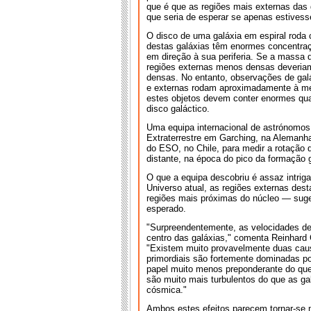
que é que as regiões mais externas das
que seria de esperar se apenas estivess
O disco de uma galáxia em espiral roda
destas galáxias têm enormes concentraçõ
em direção à sua periferia. Se a massa d
regiões externas menos densas deveriam
densas. No entanto, observações de gal
e externas rodam aproximadamente à me
estes objetos devem conter enormes qua
disco galáctico.
Uma equipa internacional de astrónomos,
Extraterrestre em Garching, na Aleman
do ESO, no Chile, para medir a rotação 
distante, na época do pico da formação g
O que a equipa descobriu é assaz intriga
Universo atual, as regiões externas des
regiões mais próximas do núcleo — suge
esperado.
"Surpreendentemente, as velocidades de
centro das galáxias," comenta Reinhard Ge
"Existem muito provavelmente duas causa
primordiais são fortemente dominadas p
papel muito menos preponderante do que 
são muito mais turbulentos do que as g
cósmica."
Ambos estes efeitos parecem tornar-se