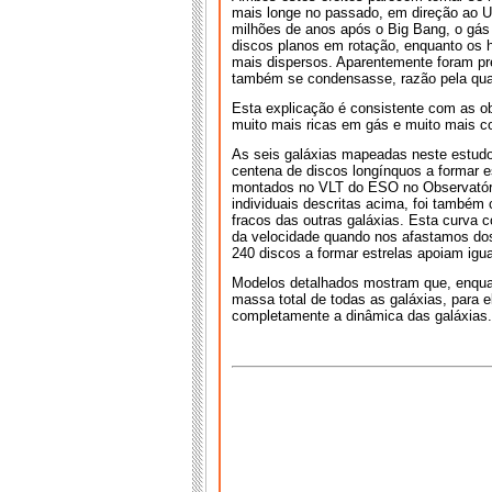
mais longe no passado, em direção ao Uni
milhões de anos após o Big Bang, o gás
discos planos em rotação, enquanto os 
mais dispersos. Aparentemente foram pr
também se condensasse, razão pela qual
Esta explicação é consistente com as o
muito mais ricas em gás e muito mais c
As seis galáxias mapeadas neste estud
centena de discos longínquos a formar 
montados no VLT do ESO no Observatório
individuais descritas acima, foi também
fracos das outras galáxias. Esta curva
da velocidade quando nos afastamos dos 
240 discos a formar estrelas apoiam igu
Modelos detalhados mostram que, enqua
massa total de todas as galáxias, para 
completamente a dinâmica das galáxias.