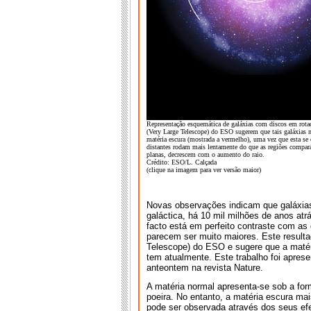
Representação esquemática de galáxias com discos em rotaçã
(Very Large Telescope) do ESO sugerem que tais galáxias m
matéria escura (mostrada a vermelho), uma vez que esta se 
distantes rodam mais lentamente do que as regiões compará
planas, decrescem com o aumento do raio.
Crédito: ESO/L. Calçada
(clique na imagem para ver versão maior)
Novas observações indicam que galáxias
galáctica, há 10 mil milhões de anos atr
facto está em perfeito contraste com as 
parecem ser muito maiores. Este resulta
Telescope) do ESO e sugere que a matéri
tem atualmente. Este trabalho foi aprese
anteontem na revista Nature.
A matéria normal apresenta-se sob a for
poeira. No entanto, a matéria escura mai
pode ser observada através dos seus efei