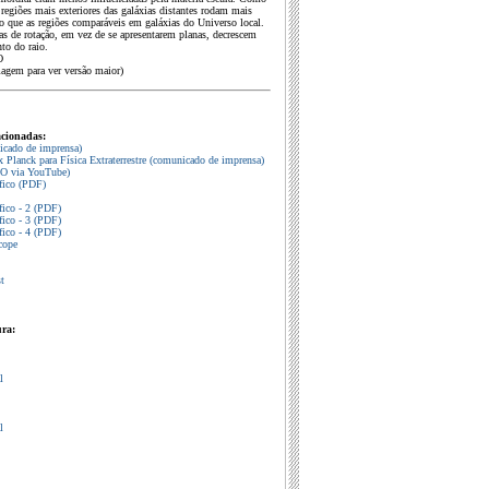
 regiões mais exteriores das galáxias distantes rodam mais
o que as regiões comparáveis em galáxias do Universo local.
as de rotação, em vez de se apresentarem planas, decrescem
o do raio.
O
magem para ver versão maior)
acionadas:
cado de imprensa)
x Planck para Física Extraterrestre (comunicado de imprensa)
O via YouTube)
ífico (PDF)
fico - 2 (PDF)
fico - 3 (PDF)
fico - 4 (PDF)
cope
t
ura:
l
l