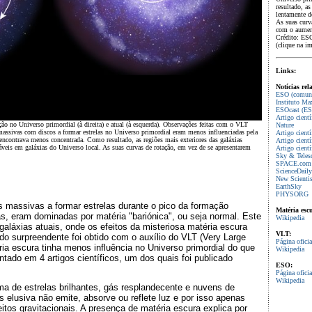
resultado, as
lentamente d
As suas curv
com o aument
Crédito: ES
(clique na i
Links:
Notícias rel
ESO (comuni
Instituto Ma
ESOcast (ES
Artigo cient
o no Universo primordial (à direita) e atual (à esquerda). Observações feitas com o VLT
Nature
assivas com discos a formar estrelas no Universo primordial eram menos influenciadas pela
Artigo cientí
encontrava menos concentrada. Como resultado, as regiões mais exteriores das galáxias
Artigo cientí
veis em galáxias do Universo local. As suas curvas de rotação, em vez de se apresentarem
Artigo cientí
Sky & Teles
SPACE.com
ScienceDaily
New Scientis
EarthSky
PHYSORG
 massivas a formar estrelas durante o pico da formação
Matéria esc
ás, eram dominadas por matéria "bariónica", ou seja normal. Este
Wikipedia
galáxias atuais, onde os efeitos da misteriosa matéria escura
VLT:
do surpreendente foi obtido com o auxílio do VLT (Very Large
Página oficia
a escura tinha menos influência no Universo primordial do que
Wikipedia
ntado em 4 artigos científicos, um dos quais foi publicado
ESO:
Página oficia
Wikipedia
ma de estrelas brilhantes, gás resplandecente e nuvens de
s elusiva não emite, absorve ou reflete luz e por isso apenas
tos gravitacionais. A presença de matéria escura explica por