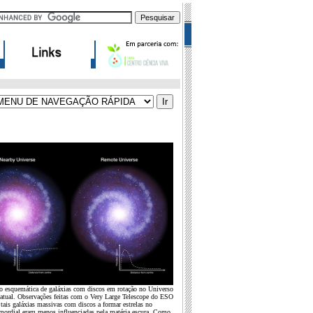
o esquemática de galáxias com discos em rotação no Universo
 atual. Observações feitas com o Very Large Telescope do ESO
tais galáxias massivas com discos a formar estrelas no
mordial eram menos influenciadas pela matéria escura. Como