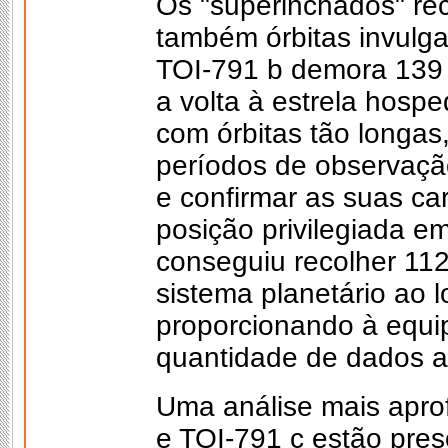
Os "superinchados" r
também órbitas invulg
TOI‑791 b demora 139 
a volta à estrela hospe
com órbitas tão longas
períodos de observaçã
e confirmar as suas car
posição privilegiada em
conseguiu recolher 112
sistema planetário ao 
proporcionando à equi
quantidade de dados ac
Uma análise mais apro
e TOI-791 c estão pres