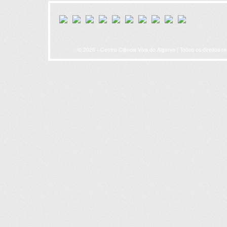
© 2026 - Centro Ciência Viva do Algarve | Todos os direitos r