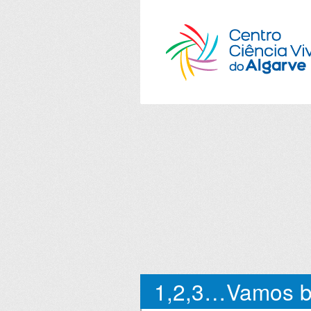
1,2,3…Vamos br