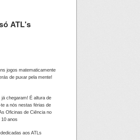
só ATL's
lguns jogos matematicamente
erás de puxar pela mente!
á chegaram! É altura de
te a nós nestas férias de
 As Oficinas de Ciência no
s 10 anos
 dedicadas aos ATLs