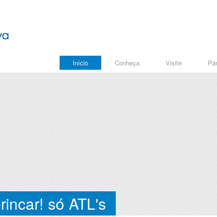
Início
Conheça
Visite
Par
incar! só ATL's