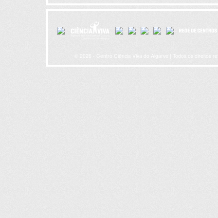
© 2026 - Centro Ciência Viva do Algarve | Todos os direitos r