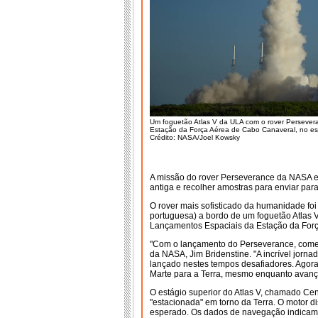
Um foguetão Atlas V da ULA com o rover Perseve
Estação da Força Aérea de Cabo Canaveral, no est
Crédito: NASA/Joel Kowsky
A missão do rover Perseverance da NASA es
antiga e recolher amostras para enviar para
O rover mais sofisticado da humanidade foi
portuguesa) a bordo de um foguetão Atlas V
Lançamentos Espaciais da Estação da Forç
"Com o lançamento do Perseverance, começa
da NASA, Jim Bridenstine. "A incrível jorna
lançado nestes tempos desafiadores. Agora 
Marte para a Terra, mesmo enquanto avan
O estágio superior do Atlas V, chamado Cen
"estacionada" em torno da Terra. O motor 
esperado. Os dados de navegação indicam 