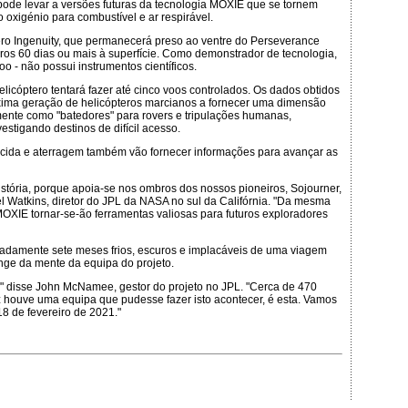
pode levar a versões futuras da tecnologia MOXIE que se tornem
 oxigénio para combustível e ar respirável.
ero Ingenuity, que permanecerá preso ao ventre do Perseverance
iros 60 dias ou mais à superfície. Como demonstrador de tecnologia,
oo - não possui instrumentos científicos.
helicóptero tentará fazer até cinco voos controlados. Os dados obtidos
óxima geração de helicópteros marcianos a fornecer uma dimensão
mente como "batedores" para rovers e tripulações humanas,
stigando destinos de difícil acesso.
escida e aterragem também vão fornecer informações para avançar as
stória, porque apoia-se nos ombros dos nossos pioneiros, Sojourner,
hael Watkins, diretor do JPL da NASA no sul da Califórnia. "Da mesma
OXIE tornar-se-ão ferramentas valiosas para futuros exploradores
adamente sete meses frios, escuros e implacáveis de uma viagem
onge da mente da equipa do projeto.
," disse John McNamee, gestor do projeto no JPL. "Cerca de 470
 houve uma equipa que pudesse fazer isto acontecer, é esta. Vamos
8 de fevereiro de 2021."