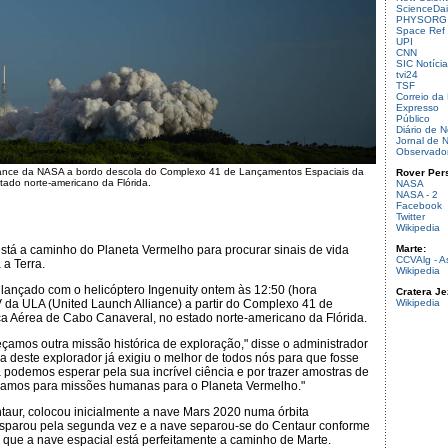
ScienceDai
PHYSORG
Space Ref
UPI
CNN
SIC Notícia
tvi24
TSF
Correio da
Expresso
Público
Diário de N
Jornal de N
Observado
rance da NASA a bordo descola do Complexo 41 de Lançamentos Espaciais da
Rover Per
ado norte-americano da Flórida.
NASA
NASA - 2
Facebook
Twitter
Wikipedia
tá a caminho do Planeta Vermelho para procurar sinais de vida
Marte:
CCVAlg - A
 a Terra.
Wikipedia
 lançado com o helicóptero Ingenuity ontem às 12:50 (hora
Cratera Je
 da ULA (United Launch Alliance) a partir do Complexo 41 de
Wikipedia
a Aérea de Cabo Canaveral, no estado norte-americano da Flórida.
mos outra missão histórica de exploração," disse o administrador
da deste explorador já exigiu o melhor de todos nós para que fosse
podemos esperar pela sua incrível ciência e por trazer amostras de
çamos para missões humanas para o Planeta Vermelho."
taur, colocou inicialmente a nave Mars 2020 numa órbita
disparou pela segunda vez e a nave separou-se do Centaur conforme
que a nave espacial está perfeitamente a caminho de Marte.