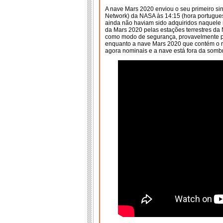
A nave Mars 2020 enviou o seu primeiro si
Network) da NASA às 14:15 (hora portugues
ainda não haviam sido adquiridos naquele m
da Mars 2020 pelas estações terrestres d
como modo de segurança, provavelmente po
enquanto a nave Mars 2020 que contém o ro
agora nominais e a nave está fora da sombr