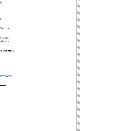
ly
s
 Manhã
otícias
otícias
r
severance:
stronomia
zero: