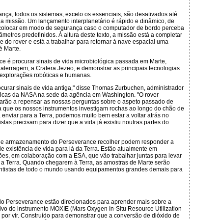
a, todos os sistemas, exceto os essenciais, são desativados até
a missão. Um lançamento interplanetário é rápido e dinâmico, de
colocar em modo de segurança caso o computador de bordo perceba
metros predefinidos. À altura deste texto, a missão está a completar
do rover e está a trabalhar para retornar à nave espacial uma
é Marte.
ce é procurar sinais de vida microbiológica passada em Marte,
 aterragem, a Cratera Jezeo, e demonstrar as principais tecnologias
 explorações robóticas e humanas.
rocurar sinais de vida antiga," disse Thomas Zurbuchen, administrador
ficas da NASA na sede da agência em Washington. "O rover
arão a repensar as nossas perguntas sobre o aspeto passado de
 que os nossos instrumentos investigam rochas ao longo do chão de
enviar para a Terra, podemos muito bem estar a voltar atrás no
stas precisam para dizer que a vida já existiu noutras partes do
 de armazenamento do Perseverance recolher podem responder a
e existência de vida para lá da Terra. Estão atualmente em
es, em colaboração com a ESA, que vão trabalhar juntas para levar
a a Terra. Quando chegarem à Terra, as amostras de Marte serão
entistas de todo o mundo usando equipamentos grandes demais para
do Perseverance estão direcionados para aprender mais sobre a
tivo do instrumento MOXIE (Mars Oxygen In-Situ Resource Utilization
por vir. Construído para demonstrar que a conversão de dióxido de