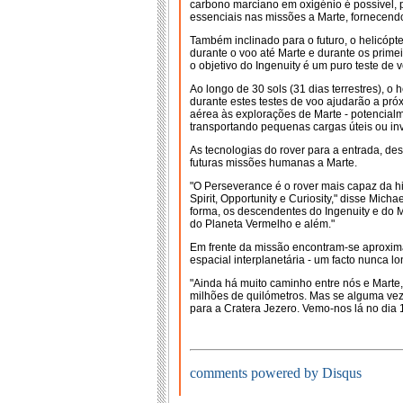
carbono marciano em oxigénio é possível, 
essenciais nas missões a Marte, fornecendo
Também inclinado para o futuro, o helicópt
durante o voo até Marte e durante os prime
o objetivo do Ingenuity é um puro teste de v
Ao longo de 30 sols (31 dias terrestres), o 
durante estes testes de voo ajudarão a pr
aérea às explorações de Marte - potencial
transportando pequenas cargas úteis ou inve
As tecnologias do rover para a entrada, d
futuras missões humanas a Marte.
"O Perseverance é o rover mais capaz da hi
Spirit, Opportunity e Curiosity," disse Mic
forma, os descendentes do Ingenuity e do M
do Planeta Vermelho e além."
Em frente da missão encontram-se aproxim
espacial interplanetária - um facto nunca l
"Ainda há muito caminho entre nós e Marte
milhões de quilómetros. Mas se alguma vez
para a Cratera Jezero. Vemo-nos lá no dia 1
comments powered by Disqus