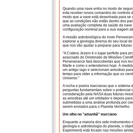
Quando uma nave entra no modo de seguranç
esta receber novos comandos do controlo d
modo que a nave está desenhada para se 
que as condições não estão dentro dos parâ
uma avaliação completa da saúde da nave e 
configuração nominal para a sua viagem at
A missão astrobiológica do rover Persveran
explorar a geologia diversa do seu local de
que nos vão ajudar a preparar para futuras
"A Cratera Jezero é o lugar perfeito para p
associado do Diretorado de Missões Cientí
Perseverance fará descobertas que nos lev
Marte e como o entendemos hoje. À medida
um antigo lago e selecionam amostras para 
tempo para obter a informação que os cienti
Universo."
A rocha e poeira marcianas que o sistema
perguntas fundamentais sobre o potencial d
consideração pela NASA duas futuras missõ
as amostras até um orbitador e depois par
submetidas a uma análise profunda por ci
serem enviados para o Planeta Vermelho.
Um olho no "amanhã" marciano
Enquanto a maioria dos sete instrumentos 
geologia e astrobiologia do planeta, o obje
Experiment) está focado nas missões ainda 