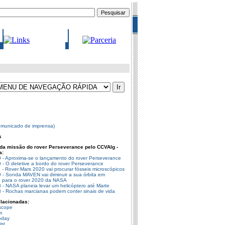
omunicado de imprensa)
s
da missão do rover Perseverance pelo CCVAlg -
a:
 - Aproxima-se o lançamento do rover Perseverance
 - O detetive a bordo do rover Perseverance
- Rover Mars 2020 vai procurar fósseis microscópicos
 - Sonda MAVEN vai diminuir a sua órbita em
 para o rover 2020 da NASA
 - NASA planeia levar um helicóptero até Marte
 - Rochas marcianas podem conter sinais de vida
elacionadas:
scope
m
oday
st