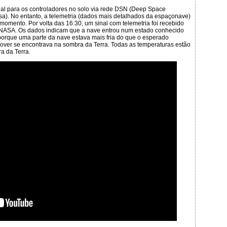
nal para os controladores no solo via rede DSN (Deep Space
a). No entanto, a telemetria (dados mais detalhados da espaçonave)
omento. Por volta das 16:30, um sinal com telemetria foi recebido
a NASA. Os dados indicam que a nave entrou num estado conhecido
rque uma parte da nave estava mais fria do que o esperado
ver se encontrava na sombra da Terra. Todas as temperaturas estão
a da Terra.