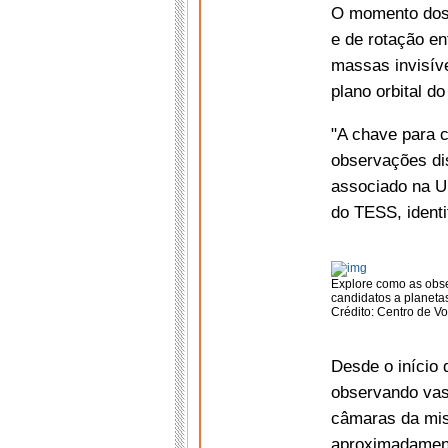
O momento dos 
e de rotação en
massas invisív
plano orbital do
"A chave para c
observações dis
associado na U
do TESS, ident
Explore como as obse
candidatos a planetas
Crédito: Centro de 
Desde o início 
observando vas
câmaras da mis
aproximadament