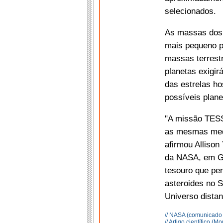
selecionados.
As massas dos 
mais pequeno p
massas terrestr
planetas exigi
das estrelas ho
possíveis plane
"A missão TESS 
as mesmas medi
afirmou Allison
da NASA, em Gr
tesouro que pe
asteroides no S
Universo distan
// NASA (comunicado
// Artigo científico (