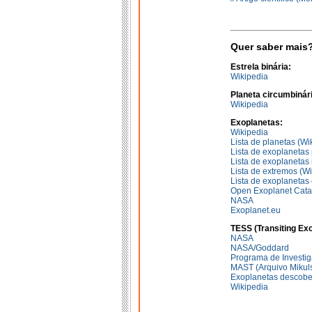
Quer saber mais
Estrela binária:
Wikipedia
Planeta circumbinári
Wikipedia
Exoplanetas:
Wikipedia
Lista de planetas (Wi
Lista de exoplanetas 
Lista de exoplanetas
Lista de extremos (Wi
Lista de exoplanetas 
Open Exoplanet Cata
NASA
Exoplanet.eu
TESS (Transiting Exo
NASA
NASA/Goddard
Programa de Invest
MAST (Arquivo Mikuls
Exoplanetas descobe
Wikipedia