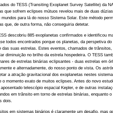
ados do TESS (Transiting Exoplanet Survey Satellite) da N
as que sofrem eclipses mútuos revelou mais de duas dúzias
u mundos para lá do nosso Sistema Solar. Este método perm
tas que, de outra forma, não conseguiria detetar.
ESS descobriu 885 exoplanetas confirmados e identificou m
se todos encontrados porque os planetas, da perspetiva do
e das suas estrelas. Estes eventos, chamados de trânsitos
lar diminuição no brilho da estrela hospedeira. O TESS ta
ares de estrelas binárias eclipsantes - duas estrelas em ór
mente e alternadamente, do nosso ponto de vista. Os astr
tar a atração gravitacional dos exoplanetas nestes sistem
 o momento exato de muitos eclipses. Antes do novo estud
aposentado telescópio espacial Kepler, e de outras instala
ndos em trânsito em torno de estrelas binárias, enquanto o
s dois.
ânsitos em sistemas binários é claramente um desafio, mas 