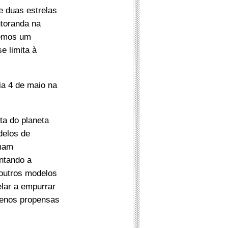
e duas estrelas
utoranda na
vemos um
e limita à
ia 4 de maio na
ta do planeta
delos de
rmam
ntando a
 outros modelos
lar a empurrar
 menos propensas