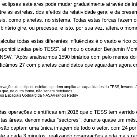
eclipses estelares pode mudar gradualmente através de in
tre as estrelas, dos efeitos da relatividade geral e da prese
eis, como planetas, no sistema. Todas estas forças fazem 
 binário gire, ou precesse, e isto, por sua vez, altera o mom
alcular todas estas diferentes influências é o vasto e rico c
ponibilizadas pelo TESS", afirmou o coautor Benjamin Mont
NSW. "Após analisarmos 1590 binários com pelo menos doi
ificámos 27 com planetas candidatos que aguardam agora c
rvações de eclipses estelares podem ampliar as capacidades do TESS, levando 
 que, de outra forma, não seriam detetados.
Voos Espaciais Goddard da NASA/Francis Reddy
das operações científicas em 2018 que o TESS tem varrido 
tas áreas, denominadas "sectores", durante quase um mês.
são captam uma única imagem de todo o setor, com 24 por 
e a cada 3 minutos, realizando observações ainda mais ráp