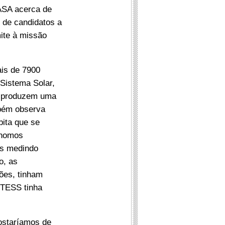
ASA acerca de
 de candidatos a
ite à missão
ais de 7900
 Sistema Solar,
, produzem uma
mbém observa
bita que se
ónomos
as medindo
o, as
ções, tinham
 TESS tinha
gostaríamos de