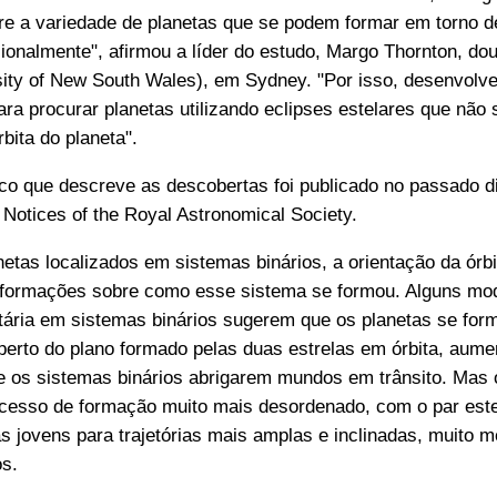
re a variedade de planetas que se podem formar em torno d
cionalmente", afirmou a líder do estudo, Margo Thornton, do
ty of New South Wales), em Sydney. "Por isso, desenvol
ra procurar planetas utilizando eclipses estelares que não s
bita do planeta".
fico que descreve as descobertas foi publicado no passado d
 Notices of the Royal Astronomical Society.
etas localizados em sistemas binários, a orientação da órbi
nformações sobre como esse sistema se formou. Alguns mo
tária em sistemas binários sugerem que os planetas se fo
perto do plano formado pelas duas estrelas em órbita, aume
de os sistemas binários abrigarem mundos em trânsito. Mas
cesso de formação muito mais desordenado, com o par este
s jovens para trajetórias mais amplas e inclinadas, muito
os.