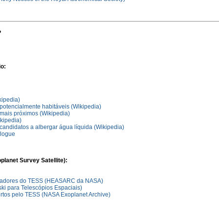
?
o:
kipedia)
potencialmente habitáveis (Wikipedia)
 mais próximos (Wikipedia)
kipedia)
candidatos a albergar água líquida (Wikipedia)
logue
planet Survey Satellite):
igadores do TESS (HEASARC da NASA)
ki para Telescópios Espaciais)
rtos pelo TESS (NASA Exoplanet Archive)