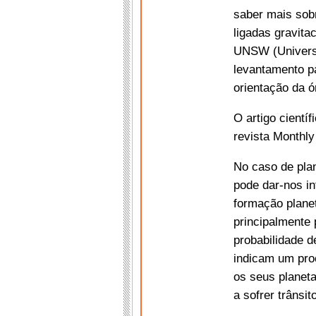
saber mais sob
ligadas gravita
UNSW (Universi
levantamento pa
orientação da ór
O artigo cientí
revista Monthly
No caso de plan
pode dar-nos i
formação plane
principalmente 
probabilidade 
indicam um pro
os seus planeta
a sofrer trânsit