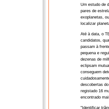
Um estudo de d
pares de estrel
exoplanetas, o
localizar plane
Até à data, o T
candidatos, qua
passam à frent
pequena e regu
dezenas de milh
eclipsam mutua
conseguem dete
cuidadosamente
descobertas do 
registado 16 mu
encontrado mai
"Identificar tr