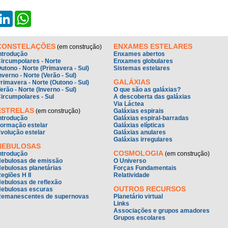
ok
X
LinkedIn
WhatsApp