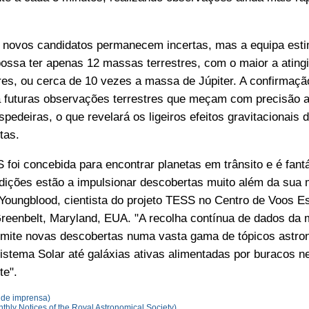
novos candidatos permanecem incertas, mas a equipa est
ossa ter apenas 12 massas terrestres, com o maior a atingi
es, ou cerca de 10 vezes a massa de Júpiter. A confirmaçã
rá futuras observações terrestres que meçam com precisão 
spedeiras, o que revelará os ligeiros efeitos gravitacionais 
tas.
foi concebida para encontrar planetas em trânsito e é fant
ções estão a impulsionar descobertas muito além da sua mi
 Youngblood, cientista do projeto TESS no Centro de Voos 
eenbelt, Maryland, EUA. "A recolha contínua de dados da 
rmite novas descobertas numa vasta gama de tópicos astro
istema Solar até galáxias ativas alimentadas por buracos n
te".
 de imprensa)
Monthly Notices of the Royal Astronomical Society)