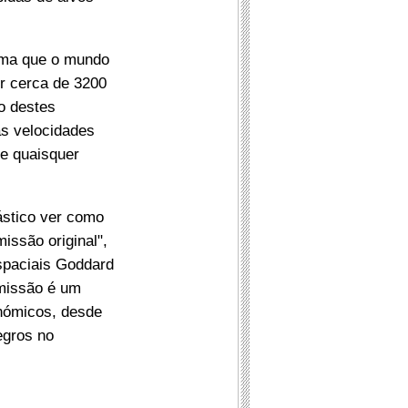
ima que o mundo
r cerca de 3200
o destes
as velocidades
de quaisquer
ástico ver como
ssão original",
Espaciais Goddard
missão é um
nómicos, desde
egros no