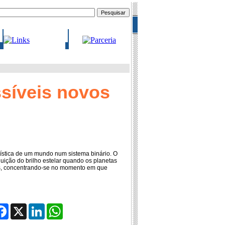
ssíveis novos
tística de um mundo num sistema binário. O
uição do brilho estelar quando os planetas
as, concentrando-se no momento em que
tilhar
Facebook
X
LinkedIn
WhatsApp