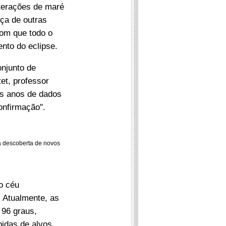
terações de maré
nça de outras
com que todo o
ento do eclipse.
onjunto de
et, professor
s anos de dados
onfirmação".
à descoberta de novos
o céu
 Atualmente, as
96 graus,
idas de alvos