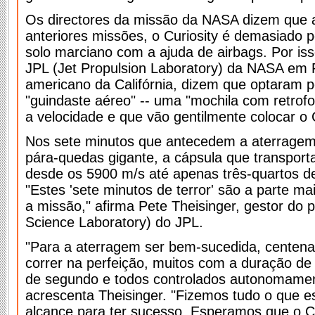
Os directores da missão da NASA dizem que a
anteriores missões, o Curiosity é demasiado 
solo marciano com a ajuda de airbags. Por is
JPL (Jet Propulsion Laboratory) da NASA em
americano da Califórnia, dizem que optaram 
"guindaste aéreo" -- uma "mochila com retrof
a velocidade e que vão gentilmente colocar o 
Nos sete minutos que antecedem a aterragem
pára-quedas gigante, a cápsula que transporta
desde os 5900 m/s até apenas três-quartos d
"Estes 'sete minutos de terror' são a parte m
a missão," afirma Pete Theisinger, gestor do 
Science Laboratory) do JPL.
"Para a aterragem ser bem-sucedida, centen
correr na perfeição, muitos com a duração d
de segundo e todos controlados autonomamen
acrescenta Theisinger. "Fizemos tudo o que e
alcance para ter sucesso. Esperamos que o Cu