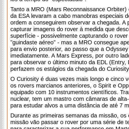
Tanto a MRO (Mars Reconnaissance Orbiter)
da ESA levaram a cabo manobras especiais d
ordem a conseguirem observar a chegada. A p
capturar imagens do rover à medida que desc
superfície - possivelmente capturando o rover
"guindaste aéreo" - mas a MRO consegue ape
para envio posterior, ao passo que a Odyssey 
imediatamente. A Mars Express, por outro lad
para observar o último minuto da EDL (Entry,
perfazem os estágios da chegada do Curiosity
O Curiosity é duas vezes mais longo e cinco
os rovers marcianos anteriores, o Spirit e Oppo
equipado com 10 instrumentos científicos. Tr
nuclear, tem um mastro com câmaras de alta-
para estudar alvos a uma distância de até 7 m
Durante as primeiras semanas da missão, os 
missão vão passar o rover por uma série de te
para caracterizar a sua performance em Mart