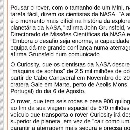
Pousar o rover, com o tamanho de um Mini, 
tarefa fácil, dizem os cientistas da NASA. "A 
é o momento mais difícil na história da explor
planetária da NASA," afirma John Grunsfeld, v
Directorado de Missões Científicas da NASA
"Embora o desafio seja enorme, a capacidade
equipa dá-me grande confiança numa aterra
afirma Grunsfeld num comunicado.
O Curiosity, que os cientistas da NASA des
"máquina de sonhos" de 2,5 mil milhões de dól
partir de Cabo Canaveral em Novembro de 2011
cratera Gale em Marte, perto de Aeolis Mons,
Portugal) do dia 6 de Agosto.
O rover, que tem seis rodas e pesa 900 quil
ao fim da sua viagem espacial de 570 milhões
veículo que transporta o rover Curiosity irá de
superior de planeta, em vez de "cair como u
garantir a aterragem mais segura e precisa po