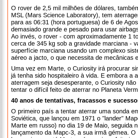
O rover de 2,5 mil milhões de dólares, tamb
MSL (Mars Science Laboratory), tem aterrag
para as 06:31 (hora portuguesa) de 6 de Agos
demasiado grande e pesado para usar airbags
Ao invés, o rover - com aproximadamente 1 to
cerca de 345 kg sob a gravidade marciana - va
superfície marciana usando um complexo sis
aéreo a jacto, o que necessita de mecânicas e
Uma vez em Marte, o Curiosity irá procurar si
já tenha sido hospitaleiro à vida. E embora a 
aterragem seja desesperante, o Curiosity não 
tentar o difícil feito de aterrar no Planeta Ver
40 anos de tentativas, fracassos e sucesso
O primeiro país a tentar aterrar uma sonda e
Soviética, que lançou em 1971 o "lander" Map
Marte em russo) no dia 19 de Maio, seguida n
lançamento da Mapc-3, a sua irmã gémea. O 