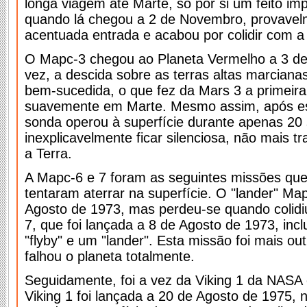
longa viagem até Marte, só por si um feito im
quando lá chegou a 2 de Novembro, provavel
acentuada entrada e acabou por colidir com a 
O Mapc-3 chegou ao Planeta Vermelho a 3 d
vez, a descida sobre as terras altas marcianas
bem-sucedida, o que fez da Mars 3 a primeira
suavemente em Marte. Mesmo assim, após este
sonda operou à superfície durante apenas 20
inexplicavelmente ficar silenciosa, não mais tr
a Terra.
A Mapc-6 e 7 foram as seguintes missões que
tentaram aterrar na superfície. O "lander" Map
Agosto de 1973, mas perdeu-se quando colidiu
7, que foi lançada a 8 de Agosto de 1973, inc
"flyby" e um "lander". Esta missão foi mais ou
falhou o planeta totalmente.
Seguidamente, foi a vez da Viking 1 da NASA 
Viking 1 foi lançada a 20 de Agosto de 1975,