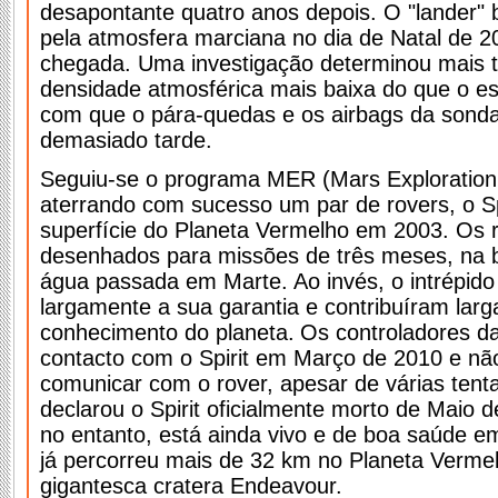
desapontante quatro anos depois. O "lander" b
pela atmosfera marciana no dia de Natal de 2
chegada. Uma investigação determinou mais 
densidade atmosférica mais baixa do que o es
com que o pára-quedas e os airbags da sonda
demasiado tarde.
Seguiu-se o programa MER (Mars Exploratio
aterrando com sucesso um par de rovers, o Spi
superfície do Planeta Vermelho em 2003. Os 
desenhados para missões de três meses, na b
água passada em Marte. Ao invés, o intrépido
largamente a sua garantia e contribuíram lar
conhecimento do planeta.
Os controladores d
contacto com o Spirit em Março de 2010 e nã
comunicar com o rover, apesar de várias tent
declarou o Spirit oficialmente morto de Maio 
no entanto, está ainda vivo e de boa saúde e
já percorreu mais de 32 km no Planeta Vermel
gigantesca cratera Endeavour.