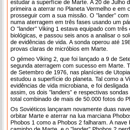
estudar a superfície de Marte. A 20 de Julho 
primeira a aterrar no Planeta Vermelho e em 
prosseguir com a sua missão. O "lander" com 
numa aterragem em três fases usando um pár
O "lander" Viking 1 estava equipado com três 
biológicas, e passou seis anos a analisar o s
de evidências de vida. A sonda operou até 19
provas claras de micróbios em Marte.
O gémeo Viking 2, que foi lançado a 9 de Set
segunda aterragem com sucesso em Marte. To
de Setembro de 1976, nas planícies de Utopia 
estudou a superfície do planeta. Tal como a V
evidências de vida microbiana, e foi desliga
assim, os dois "landers" e respectivas sondas
total combinado de mais de 50.000 fotos do P
Os Soviéticos lançaram novamente duas nave
orbitar Marte e aterrar na lua marciana Phob
Phobos 1 como a Phobos 2 falharam. A nave 
caminho de Marte, e o "lander" Phobos 2 per