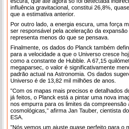
escura, que até agora só foi detectada indire
influência gravitacional, constitui 26,8%, qua
que a estimativa anterior.
Por outro lado, a energia escura, uma força m
ser responsável pela aceleração da expansão
representa menos do que se pensava.
Finalmente, os dados do Planck também defi
para a velocidade a que o Universo cresce ho
como a constante de Hubble. A 67,15 quilóme
megaparsec, o valor é significativamente men
padrão actual na Astronomia. Os dados suge
Universo é de 13,82 mil milhões de anos.
"Com os mapas mais precisos e detalhados 
já feitos, o Planck está a pintar uma nova i
nos empurra para os limites da compreensão a
cosmológicas," afirma Jan Tauber, cientista do
ESA.
"Nós vemos um ajuste quase perfeito para o 