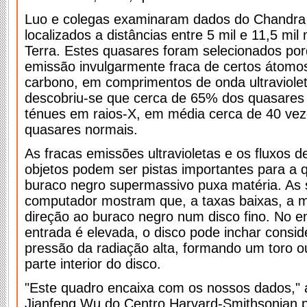
Luo e colegas examinaram dados do Chandra
localizados a distâncias entre 5 mil e 11,5 mil
Terra. Estes quasares foram selecionados po
emissão invulgarmente fraca de certos átomo
carbono, em comprimentos de onda ultraviole
descobriu-se que cerca de 65% dos quasares
ténues em raios-X, em média cerca de 40 vez
quasares normais.
As fracas emissões ultravioletas e os fluxos d
objetos podem ser pistas importantes para a
buraco negro supermassivo puxa matéria. As 
computador mostram que, a taxas baixas, a m
direção ao buraco negro num disco fino. No en
entrada é elevada, o disco pode inchar consi
pressão da radiação alta, formando um toro o
parte interior do disco.
"Este quadro encaixa com os nossos dados," 
Jianfeng Wu do Centro Harvard-Smithsonian p