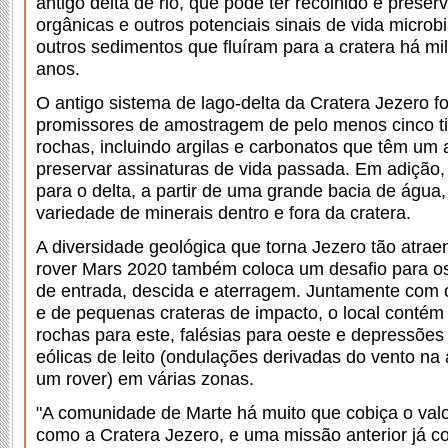
antigo delta de rio, que pode ter recolhido e prese
orgânicas e outros potenciais sinais de vida microb
outros sedimentos que fluíram para a cratera há mi
anos.
O antigo sistema de lago-delta da Cratera Jezero f
promissores de amostragem de pelo menos cinco ti
rochas, incluindo argilas e carbonatos que têm um a
preservar assinaturas de vida passada. Em adição, 
para o delta, a partir de uma grande bacia de águ
variedade de minerais dentro e fora da cratera.
A diversidade geológica que torna Jezero tão atraen
rover Mars 2020 também coloca um desafio para o
de entrada, descida e aterragem. Juntamente com o
e de pequenas crateras de impacto, o local conté
rochas para este, falésias para oeste e depressões
eólicas de leito (ondulações derivadas do vento n
um rover) em várias zonas.
"A comunidade de Marte há muito que cobiça o valor 
como a Cratera Jezero, e uma missão anterior já co