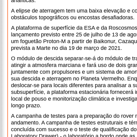
analíticas.
A elipse de aterragem tem uma baixa elevação e c
obstáculos topográficos ou encostas desafiadoras.
A plataforma de superfície da ESA e da Roscosmos
lançamento previsto entre 25 de julho de 13 de ag
um foguetão Proton-M a partir de Baikonur, Cazaq
prevista a Marte no dia 19 de março de 2021.
O módulo de descida separar-se-á do módulo de tr
atingir a atmosfera marciana e fará uso de dois gr
juntamente com propulsores e um sistema de amort
sua descida e aterragem no Planeta Vermelho. Enqu
deslocar-se para locais diferentes para analisar a s
subsuperfície, a plataforma estacionária fornecerá
local de pouso e monitorização climática e investi
longo prazo.
A campanha de testes para a preparação do rover 
andamento. A campanha de testes estruturais e térm
concluída com sucesso e o teste de qualificação do
Laboratory Drawer) - o laboratório a bordo onde as