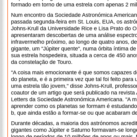
formado em torno de uma estrela com apenas 2 mi
Num encontro da Sociedade Astronómica American
passada segunda-feira em St. Louis, EUA, os astr
Johns-Krull da Universidade Rice e Lisa Prato do O
apresentaram descobertas de uma análise espectr
infravermelho próximo, ao longo de quatro anos, d
gigante, um "Júpiter quente", numa órbita íntima d
sua estrela hospedeira, situada a cerca de 450 ano
da constelação de Touro.
"A coisa mais emocionante é que somos capazes de
do planeta, e é a primeira vez que tal foi feito para
uma estrela tão jovem," disse Johns-Krull, professo
coautor de um artigo que será publicado na revista 
Letters da Sociedade Astronómica Americana. "A m
aprender como os planetas se formam é estudando
b, que ainda estão a formar-se ou que acabaram de
Durante décadas, a maioria dos astrónomos acredi
gigantes como Júpiter e Saturno formavam-se longe
longo de períodos de 10 milhões de anos ou mais.