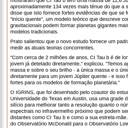
mostraram que CI Tau b tem uma massa de 11,6 Jú
aproximadamente 134 vezes mais ténue do que a s
disse que isto fornece fortes evidências de que se
"início quente", um modelo teórico que descreve co
gravitacionais podem formar planetas gigantes mai
modelos tradicionais.
Prato salientou que o novo estudo fornece um padr
medir as atuais teorias concorrentes.
"Com cerca de 2 milhões de anos, CI Tau b é de lo
jovem já detetado diretamente," explicou. "Temos 
massa e sobre o seu brilho - a única massa e o úni
diretamente para um jovem Júpiter quente - e isso 
fortes para os modelos de formação planetária."
O IGRINS, que foi desenhado pelo coautor do estud
Universidade do Texas em Austin, usa uma grade d
silício para melhorar tanto a resolução quanto o n
espectrais no infravermelho próximo que podem se
distantes como CI Tau b e como a sua estrela-mãe.
do Observatório McDonald para o Observatório Lowe