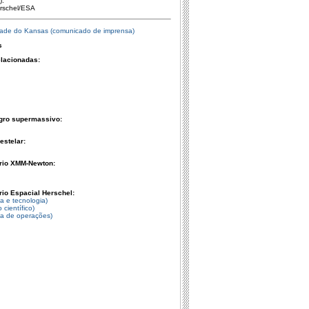
).
erschel/ESA
idade do Kansas (comunicado de imprensa)
s
elacionadas:
gro supermassivo:
stelar:
rio XMM-Newton:
io Espacial Herschel:
a e tecnologia)
 científico)
a de operações)