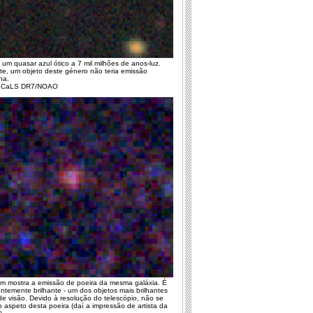
um quasar azul ótico a 7 mil milhões de anos-luz.
e, um objeto deste género não teria emissão
ha.
DECaLS DR7/NOAO
m mostra a emissão de poeira da mesma galáxia. É
ntemente brilhante - um dos objetos mais brilhantes
e visão. Devido à resolução do telescópio, não se
 aspeto desta poeira (daí a impressão de artista da