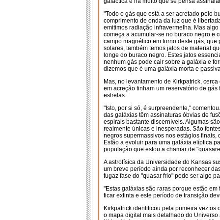
galáctica e há muito que se pensa assinala
"Todo o gás que está a ser acretado pelo bu
comprimento de onda da luz que é liberta
emitimos radiação infravermelha. Mas algo 
começa a acumular-se no buraco negro e c
campo magnético em torno deste gás, que 
solares, também temos jatos de material q
longe do buraco negro. Estes jatos essenc
nenhum gás pode cair sobre a galáxia e for
dizemos que é uma galáxia morta e passiva
Mas, no levantamento de Kirkpatrick, cer
em acreção tinham um reservatório de gás f
estrelas.
"Isto, por si só, é surpreendente," comento
das galáxias têm assinaturas óbvias de fu
espirais bastante discerníveis. Algumas s
realmente únicas e inesperadas. São fonte
negros supermassivos nos estágios finais, 
Estão a evoluir para uma galáxia elíptica p
população que estou a chamar de "quasares 
A astrofísica da Universidade do Kansas su
um breve período ainda por reconhecer das 
fugaz fase do "quasar frio" pode ser algo 
"Estas galáxias são raras porque estão em 
ficar extinta e este período de transição dev
Kirkpatrick identificou pela primeira vez o
o mapa digital mais detalhado do Universo