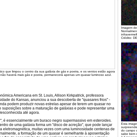
Imagem de 
Normalment
infravermel
Crédito: 
tico que limpou o centro da sua galáxia de gás e poeira, e os ventos estão agora
 não haverá mais gás e poeira, permanecerá apenas um quasar luminoso azul.
nómica Americana em St. Louis, Allison Kirkpatrick, professora
rsidade do Kansas, anunciou a sua descoberta de "quasares frios" -
inda podem produzir novas estrelas apesar de terem um quasar no
rte suposições sobre a maturação de galáxias e pode representar uma
 desconhecida até agora.
ar", é essencialmente um buraco negro supermassivo em esteroides.
Esta image
entro de uma galáxia forma um "disco de acreção", que pode lançar
surpreende
a eletromagnética, muitas vezes com uma luminosidade centenas de
do campo d
ormalmente, a formação de um quasar é semelhante à aposentação
sabe bem o