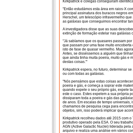
Kirkpatrick e colegas conseguiram identific
"Então estudámos esta área em raios-X com
principal assinatura dos buracos negros e
Herschel, um telescópio infravermelho que
as galáxias que conseguimos encontrar tant
A investigadora disse que as suas descobe
extinção de formação estelar nas galáxias 
"Já sabíamos que os quasares passam por u
que passam por uma fase muito encoberta 
isto de fase de quasar vermelho. Mas agor
Antes, se disséssemos a alguém que tínha
que ainda tinha muita poeira, muito gás e m
destas coisas.'"
Kirkpatrick espera, no futuro, determinar se
ou com todas as galáxias.
"Nós pensámos que estas coisas acontece
poeira e gás, e começa a soprar este mater
quando expele o seu próprio gás, expele t
este o caso. Estes expelem a sua própria 
dissiparam toda a poeira e gás das galáxia
de anos. Em escalas de tempo universais, ist
chamamos de pesquisa cega para encontrar
objetos, sim, isso poderá implicar que acon
Kirkpatrick recolheu dados até 2015 com o
produtivo operado pela ESA. O seu trabalh
AGN (Active Galactic Nuclei) liderada pela
arquivo e realiza uma análise em vários c