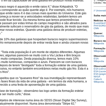
r o fim da capacidade de uma galáxia em produzir novas estrelas.
1.ª imagem
Crédito: H
raco negro é aquecido e emite raios-X," disse Kirkpatrick. "O
da corresponde ao quão quente algo é. Por exemplo, nós humanos
// Univers
que emite raios-X é das coisas mais quentes do Universo. Este gás
Saiba mai
omeça a mover-se a velocidades relativistas; também temos um
pode ficar torcido. Da mesma forma que temos proeminências
Notícias r
ue passam por estas linhas do campo magnético e são atirados para
EurekAlert!
PHYSORG
ialmente sufocam o reservatório de gás da galáxia, de modo que mais
CNN
mar novas estrelas. Quando uma galáxia deixa de produzir estrelas,
."
Quasar:
Wikipedia
ca de 10% das galáxias que hospedam buracos negros supermassivos
Buraco ne
rio remanescente depois de entrar nesta fase e ainda criavam novas
Wikipedia
Formação e
Wikipedia
u. "Toda esta população é um monte de objetos diferentes. Algumas
sões; algumas parecem-se muito com a Via Láctea e têm braços
Observató
ão muito compactas. Desta população diversa, temos mais 10%
ESA
Wikipedia
s muito luminosas, compactas e azuis. Parecem-se com buracos
depois de terem "desligado" toda a formação estelar de uma galáxia.
Observatór
assiva, no entanto também encontrámos nelas muito gás frio. Esta é a
ESA (ciênci
ESA (centro
frios".
ESA (págin
NASA
speitou que os "quasares frios" da sua investigação representavam
Caltech
fases finais da vida de uma galáxia - em termos da vida humana, a
Wikipedia
parecido a uma festa de aposentação de uma galáxia.
fase de transição - observámo-las logo antes da formação estelar
e ser muito curto," disse.
s objetos de interesse numa área do SDSS (Sloan Digital Sky Survey),
 atualmente disponível. Numa área denominada "Stripe 82,"