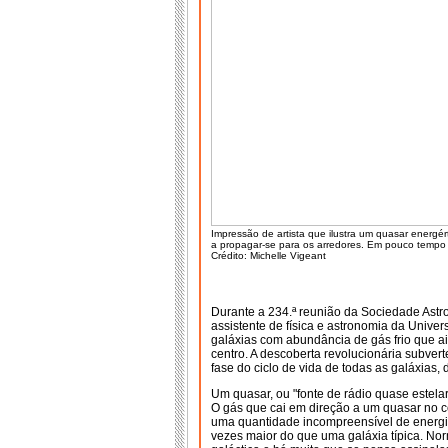
Impressão de artista que ilustra um quasar energér
a propagar-se para os arredores. Em pouco tempo
Crédito: Michelle Vigeant
Durante a 234.ª reunião da Sociedade Astro
assistente de física e astronomia da Unive
galáxias com abundância de gás frio que a
centro. A descoberta revolucionária subve
fase do ciclo de vida de todas as galáxias,
Um quasar, ou "fonte de rádio quase estel
O gás que cai em direção a um quasar no c
uma quantidade incompreensível de energi
vezes maior do que uma galáxia típica. N