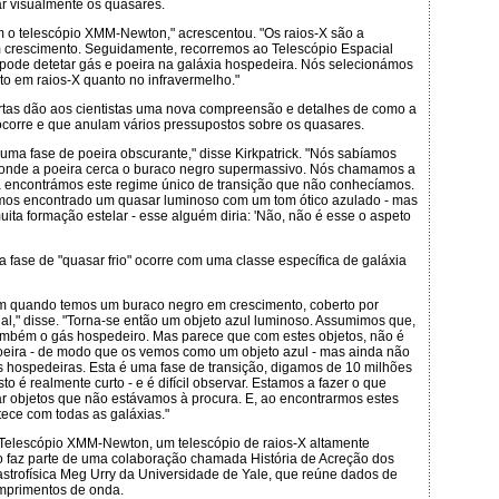
ar visualmente os quasares.
 o telescópio XMM-Newton," acrescentou. "Os raios-X são a
m crescimento. Seguidamente, recorremos ao Telescópio Espacial
 pode detetar gás e poeira na galáxia hospedeira. Nós selecionámos
o em raios-X quanto no infravermelho."
rtas dão aos cientistas uma nova compreensão e detalhes de como a
ocorre e que anulam vários pressupostos sobre os quasares.
ma fase de poeira obscurante," disse Kirkpatrick. "Nós sabíamos
onde a poeira cerca o buraco negro supermassivo. Nós chamamos a
a encontrámos este regime único de transição que não conhecíamos.
mos encontrado um quasar luminoso com um tom ótico azulado - mas
uita formação estelar - esse alguém diria: 'Não, não é esse o aspeto
 a fase de "quasar frio" ocorre com uma classe específica de galáxia
m quando temos um buraco negro em crescimento, coberto por
ial," disse. "Torna-se então um objeto azul luminoso. Assumimos que,
ambém o gás hospedeiro. Mas parece que com estes objetos, não é
poeira - de modo que os vemos como um objeto azul - mas ainda não
s hospedeiras. Esta é uma fase de transição, digamos de 10 milhões
o é realmente curto - e é difícil observar. Estamos a fazer o que
 objetos que não estávamos à procura. E, ao encontrarmos estes
tece com todas as galáxias."
 Telescópio XMM-Newton, um telescópio de raios-X altamente
o faz parte de uma colaboração chamada História de Acreção dos
 astrofísica Meg Urry da Universidade de Yale, que reúne dados de
omprimentos de onda.