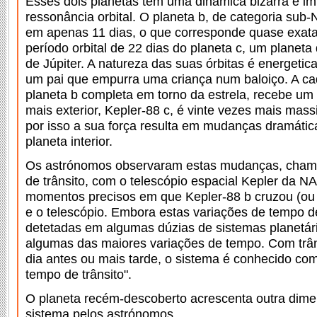
Esses dois planetas têm uma dinâmica bizarra e 
ressonância orbital. O planeta b, de categoria sub-N
em apenas 11 dias, o que corresponde quase exat
período orbital de 22 dias do planeta c, um planet
de Júpiter. A natureza das suas órbitas é energetic
um pai que empurra uma criança num baloiço. A ca
planeta b completa em torno da estrela, recebe um
mais exterior, Kepler-88 c, é vinte vezes mais mass
por isso a sua força resulta em mudanças dramática
planeta interior.
Os astrónomos observaram estas mudanças, cham
de trânsito, com o telescópio espacial Kepler da N
momentos precisos em que Kepler-88 b cruzou (ou tr
e o telescópio. Embora estas variações de tempo d
detetadas em algumas dúzias de sistemas planetári
algumas das maiores variações de tempo. Com trâ
dia antes ou mais tarde, o sistema é conhecido com
tempo de trânsito".
O planeta recém-descoberto acrescenta outra dim
sistema pelos astrónomos.