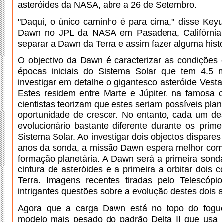
asteróides da NASA, abre a 26 de Setembro.
"Daqui, o único caminho é para cima," disse Keyur
Dawn no JPL da NASA em Pasadena, Califórnia
separar a Dawn da Terra e assim fazer alguma histó
O objectivo da Dawn é caracterizar as condições
épocas iniciais do Sistema Solar que tem 4.5 
investigar em detalhe o gigantesco asteróide Vest
Estes residem entre Marte e Júpiter, na famosa c
cientistas teorizam que estes seriam possíveis pla
oportunidade de crescer. No entanto, cada um de
evolucionário bastante diferente durante os prim
Sistema Solar. Ao investigar dois objectos díspares
anos da sonda, a missão Dawn espera melhor comp
formação planetária. A Dawn será a primeira sonda
cintura de asteróides e a primeira a orbitar dois 
Terra. Imagens recentes tiradas pelo Telescóp
intrigantes questões sobre a evolução destes dois a
Agora que a carga Dawn está no topo do fogue
modelo mais pesado do padrão Delta II que usa 