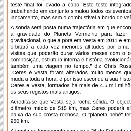
teste final foi levado a cabo. Este teste integra
trabalhando em conjunto simulou todos os eventos
lançamento, mas sem o combustível a bordo do veí
A sonda será posta numa trajectória em que encon
a gravidade do Planeta Vermelho para fazer
gravitacional, o que a porá em Vesta em 2011 e e
orbitará a cada vez menores altitudes por cima 
visitas que poderão durar vários meses com o ob
composição, estrutura interna e história evolucioná
também uma viagem no tempo," diz Chris Russel
"Ceres e Vesta foram alterados muito menos que
muda a toda a hora, e por isso esconde a sua hist
Ceres e Vesta, formados há mais de 4.5 mil milh
os seus registos mais antigos.
Acredita-se que Vesta seja rocha sólida. O obje
diâmetro médio de 515 km, mas Ceres poderá al
baixa da sua crosta rochosa. O "planeta bebé" t
960 km.
A janela de lançamento começa a 26 de Setembro 