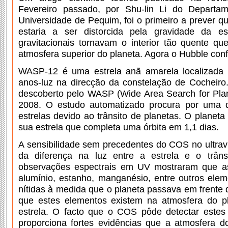
Fevereiro passado, por Shu-lin Li do Departa
Universidade de Pequim, foi o primeiro a prever qu
estaria a ser distorcida pela gravidade da es
gravitacionais tornavam o interior tão quente q
atmosfera superior do planeta. Agora o Hubble conf
WASP-12 é uma estrela anã amarela localizada
anos-luz na direcção da constelação de Cocheiro. 
descoberto pelo WASP (Wide Area Search for Pla
2008. O estudo automatizado procura por uma d
estrelas devido ao trânsito de planetas. O planeta
sua estrela que completa uma órbita em 1,1 dias.
A sensibilidade sem precedentes do COS no ultravi
da diferença na luz entre a estrela e o trânsi
observações espectrais em UV mostraram que as
alumínio, estanho, manganésio, entre outros ele
nítidas à medida que o planeta passava em frente da
que estes elementos existem na atmosfera do 
estrela. O facto que o COS pôde detectar este
proporciona fortes evidências que a atmosfera d