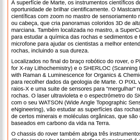
À superfície de Marte, os instrumentos científicos 
oportunidade de brilhar cientificamente. O Mastca
científicas com zoom no mastro de sensoriamento 
ou cabeça, que cria panoramas coloridos 3D de al
marciana. Também localizada no mastro, a SuperC
para estudar a química das rochas e sedimentos e 
microfone para ajudar os cientistas a melhor enten
rochas, incluindo a sua dureza.
Localizados no final do braço robótico do rover, o 
for X-ray Lithochemistry) e o SHERLOC (Scanning 
with Raman & Luminescence for Organics & Chemica
para recolher dados da geologia de Marte. O PIXL v
raios-X e uma suite de sensores para "mergulhar" 
rochas. O laser ultravioleta e o espectrómetro do
com o seu WATSON (Wide Angle Topographic Senso
eNgineering), vão estudar as superfícies das roch
de certos minerais e moléculas orgânicas, que são
baseados em carbono da vida na Terra.
O chassis do rover também abriga três instrumento