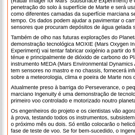
(Radar Imager for Mars’ Subsurface Experiment) é o
penetração do solo à superfície de Marte e será us
como diferentes camadas da superfície marciana s
tempo. Os dados podem ajudar a pavimentar o cam
sensores que procuram depósitos de água gelada s
Também de olho nas futuras explorações do Planet
demonstração tecnológica MOXIE (Mars Oxygen In-S
Experiment) vai tentar fabricar oxigénio a partir do 
ténue e principalmente de dióxido de carbono do P
instrumento MEDA (Mars Environmental Dynamics A
tem sensores no mastro e no chassis, fornecerá in
sobre a meteorologia, clima e poeira de Marte nos d
Atualmente preso à barriga do Perseverance, o peq
marciano Ingenuity é uma demonstração de tecnolo
primeiro voo controlado e motorizado noutro planet
Os engenheiros do projeto e os cientistas vão ago
à prova, testando todos os instrumentos, subsistem
o próximo mês ou dois. Só então colocarão o helicó
fase de teste de voo. Se for bem-sucedido, o Ingen