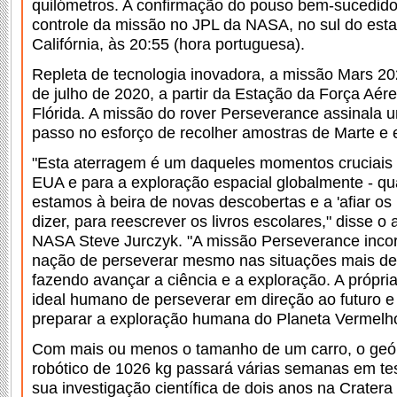
quilómetros. A confirmação do pouso bem-sucedido
controle da missão no JPL da NASA, no sul do est
Califórnia, às 20:55 (hora portuguesa).
Repleta de tecnologia inovadora, a missão Mars 202
de julho de 2020, a partir da Estação da Força Aé
Flórida. A missão do rover Perseverance assinala 
passo no esforço de recolher amostras de Marte e e
"Esta aterragem é um daqueles momentos cruciais
EUA e para a exploração espacial globalmente - 
estamos à beira de novas descobertas e a 'afiar os 
dizer, para reescrever os livros escolares," disse o 
NASA Steve Jurczyk. "A missão Perseverance incor
nação de perseverar mesmo nas situações mais des
fazendo avançar a ciência e a exploração. A própri
ideal humano de perseverar em direção ao futuro e 
preparar a exploração humana do Planeta Vermelh
Com mais ou menos o tamanho de um carro, o geól
robótico de 1026 kg passará várias semanas em te
sua investigação científica de dois anos na Cratera