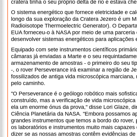
cratera tinha o seu próprio delta de rio e estava ch
O sistema energético que fornece eletricidade e ca
longo da sua exploração da Cratera Jezero é um 
Radioisotope Thermoelectric Generator). O Depart
EUA forneceu-o à NASA por meio de uma parceria 
desenvolver sistemas energéticos para aplicações e
Equipado com sete instrumentos científicos primár
câmaras já enviadas a Marte e o seu requintadame
armazenamento de amostras - o primeiro do seu ti
-, o rover Perseverance irá examinar a região de J
fossilizados de antiga vida microscópica marciana
pelo caminho.
"O Perseverance é o geólogo robótico mais sofisti
construído, mas a verificação de vida microscópic
ela um enorme ónus da prova," disse Lori Glaze, di
Ciência Planetária da NASA. "Embora possamos a
grandes instrumentos que temos a bordo do rover, 
os laboratórios e instrumentos muito mais capazes
dizer se as nossas amostras contêm evidências de 