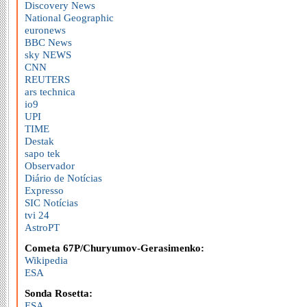
Discovery News
National Geographic
euronews
BBC News
sky NEWS
CNN
REUTERS
ars technica
io9
UPI
TIME
Destak
sapo tek
Observador
Diário de Notícias
Expresso
SIC Notícias
tvi 24
AstroPT
Cometa 67P/Churyumov-Gerasimenko:
Wikipedia
ESA
Sonda Rosetta:
ESA