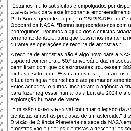
"Estamos muito satisfeitos e empolgados por dispon
OSIRIS-REx para este importante empreendimento d
Rich Burns, gerente do projeto OSIRIS-REx no Cen
Goddard da NASA. "Bennu surpreendeu-nos com 
pedregulhos. Pedimos a ajuda dos cientistas cidadã
terreno acidentado, para que possamos manter a 
durante as operações de recolha de amostras."
A recolha de amostras não é algo novo para a NASA
espacial comemora o 50.º aniversário das missões 
permitiram com que os astronautas trouxessem 38
rochas e solo lunar. Essas amostras ajudaram os ci
a Lua tem água nas rochas e até permanentemente 
Estes achados, e outros, inspiraram a agência a cr
para fazer regressar humanos à Lua até 2024 e a 
exploração humana de Marte.
"A missão OSIRIS-REx vai continuar o legado da A
cientistas amostras preciosas de um asteroide," dis
Divisão de Ciência Planetária na sede da NASA em
amostras vão ajudar os cientistas a descobrir os 