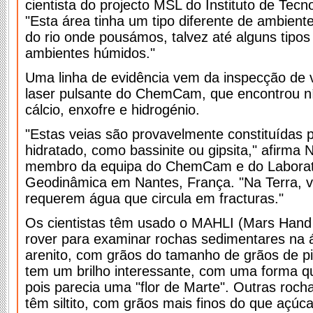
cientista do projecto MSL do Instituto de Tecno
"Esta área tinha um tipo diferente de ambient
do rio onde pousámos, talvez até alguns tipos
ambientes húmidos."
Uma linha de evidência vem da inspecção de 
laser pulsante do ChemCam, que encontrou ní
cálcio, enxofre e hidrogénio.
"Estas veias são provavelmente constituídas po
hidratado, como bassinite ou gipsita," afirma 
membro da equipa do ChemCam e do Laboratór
Geodinâmica em Nantes, França. "Na Terra, 
requerem água que circula em fracturas."
Os cientistas têm usado o MAHLI (Mars Hand
rover para examinar rochas sedimentares na 
arenito, com grãos do tamanho de grãos de p
tem um brilho interessante, com uma forma qu
pois parecia uma "flor de Marte". Outras roch
têm siltito, com grãos mais finos do que açúca