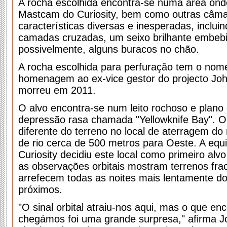
A rocha escolhida encontra-se numa área ond
Mastcam do Curiosity, bem como outras câma
características diversas e inesperadas, incluin
camadas cruzadas, um seixo brilhante embebi
possivelmente, alguns buracos no chão.
A rocha escolhida para perfuração tem o nome
homenagem ao ex-vice gestor do projecto Joh
morreu em 2011.
O alvo encontra-se num leito rochoso e plano
depressão rasa chamada "Yellowknife Bay". O 
diferente do terreno no local de aterragem do 
de rio cerca de 500 metros para Oeste. A equi
Curiosity decidiu este local como primeiro alv
as observações orbitais mostram terrenos fra
arrefecem todas as noites mais lentamente do
próximos.
"O sinal orbital atraiu-nos aqui, mas o que e
chegámos foi uma grande surpresa," afirma J