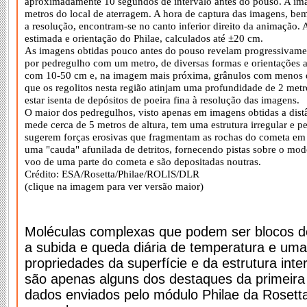
aproximadamente 10 segundos de intervalo antes do pouso. A imag
metros do local de aterragem. A hora de captura das imagens, bem
a resolução, encontram-se no canto inferior direito da animação.
estimada e orientação do Philae, calculados até ±20 cm.
As imagens obtidas pouco antes do pouso revelam progressivamen
por pedregulho com um metro, de diversas formas e orientações ale
com 10-50 cm e, na imagem mais próxima, grânulos com menos d
que os regolitos nesta região atinjam uma profundidade de 2 metr
estar isenta de depósitos de poeira fina à resolução das imagens.
O maior dos pedregulhos, visto apenas em imagens obtidas a dist
mede cerca de 5 metros de altura, tem uma estrutura irregular e pe
sugerem forças erosivas que fragmentam as rochas do cometa em
uma "cauda" afunilada de detritos, fornecendo pistas sobre o mo
voo de uma parte do cometa e são depositadas noutras.
Crédito: ESA/Rosetta/Philae/ROLIS/DLR
(clique na imagem para ver versão maior)
Moléculas complexas que podem ser blocos de
a subida e queda diária de temperatura e uma
propriedades da superfície e da estrutura int
são apenas alguns dos destaques da primeira a
dados enviados pelo módulo Philae da Roset