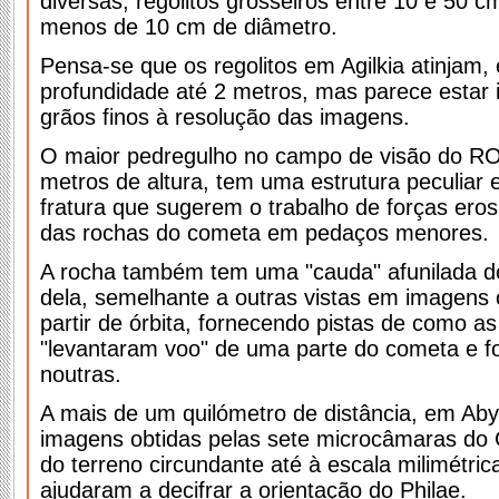
diversas, regolitos grosseiros entre 10 e 50 
menos de 10 cm de diâmetro.
Pensa-se que os regolitos em Agilkia atinjam,
profundidade até 2 metros, mas parece estar 
grãos finos à resolução das imagens.
O maior pedregulho no campo de visão do R
metros de altura, tem uma estrutura peculiar e 
fratura que sugerem o trabalho de forças ero
das rochas do cometa em pedaços menores.
A rocha também tem uma "cauda" afunilada de 
dela, semelhante a outras vistas em imagens 
partir de órbita, fornecendo pistas de como as
"levantaram voo" de uma parte do cometa e f
noutras.
A mais de um quilómetro de distância, em Aby
imagens obtidas pelas sete microcâmaras do 
do terreno circundante até à escala milimétr
ajudaram a decifrar a orientação do Philae.