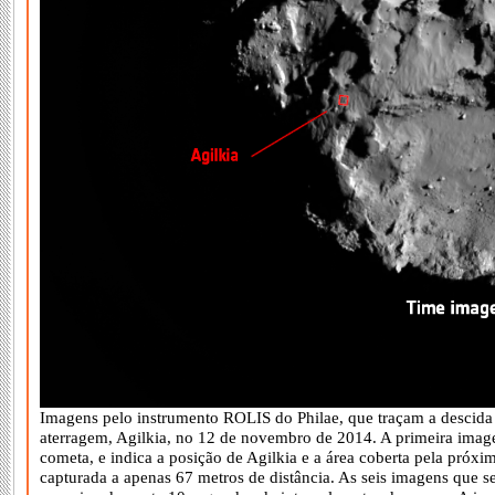
Imagens pelo instrumento ROLIS do Philae, que traçam a descida 
aterragem, Agilkia, no 12 de novembro de 2014. A primeira imag
cometa, e indica a posição de Agilkia e a área coberta pela próx
capturada a apenas 67 metros de distância. As seis imagens que 