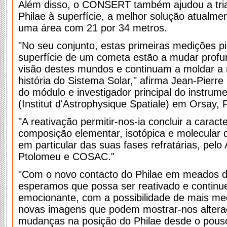
Além disso, o CONSERT também ajudou a tria
Philae à superfície, a melhor solução atualm
uma área com 21 por 34 metros.
"No seu conjunto, estas primeiras medições pi
superfície de um cometa estão a mudar prof
visão destes mundos e continuam a moldar a
história do Sistema Solar," afirma Jean-Pierre B
do módulo e investigador principal do instrum
(Institut d'Astrophysique Spatiale) em Orsay, 
"A reativação permitir-nos-ia concluir a caract
composição elementar, isotópica e molecular d
em particular das suas fases refratárias, pel
Ptolomeu e COSAC."
"Com o novo contacto do Philae em meados d
esperamos que possa ser reativado e continu
emocionante, com a possibilidade de mais med
novas imagens que podem mostrar-nos alteraç
mudanças na posição do Philae desde o pouso