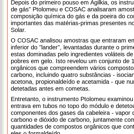
Depois do primeiro pouso em Agilkia, os instr
de gás" Ptolomeu e COSAC analisaram amost
composição química do gás e da poeira do c
importantes das matérias-primas presentes no
Solar.
O COSAC analisou amostras que entraram em
inferior do "lander", levantadas durante o pri
estas dominadas pelo ingredientes voláteis de
pobres em gelo. Isto revelou um conjunto de
orgânicos que compreendem vários compostos 
carbono, incluindo quatro substâncias - isocia
acetona, propionaldeído e acetamida - que nu
detetadas antes em cometas.
Entretanto, o instrumento Ptolomeu examinou
entrava em tubos no topo do módulo e detetou
componentes dos gases da cabeleira - vapor
carbono e dióxido de carbono, juntamente c
quantidades de compostos orgânicos que con
eles o formaldeído.