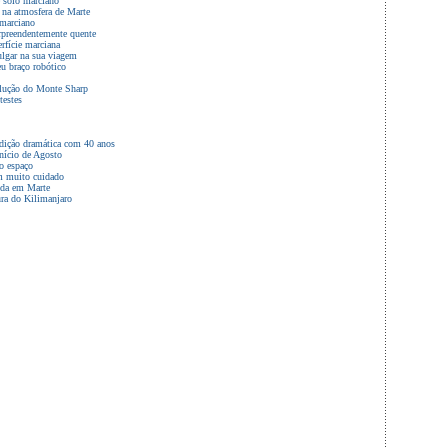
 solo marciano
 na atmosfera de Marte
 marciano
rpreendentemente quente
rfície marciana
ulgar na sua viagem
u braço robótico
olução do Monte Sharp
testes
adição dramática com 40 anos
nício de Agosto
o espaço
m muito cuidado
ida em Marte
ra do Kilimanjaro