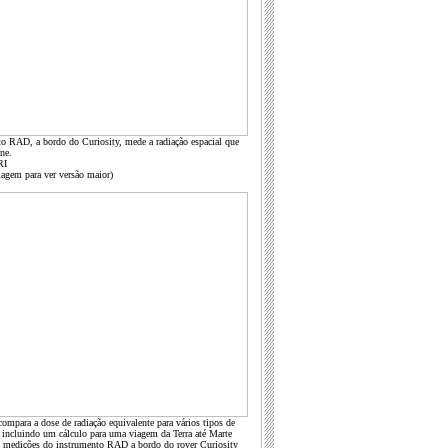
o RAD, a bordo do Curiosity, mede a radiação espacial que
ne.
RI
magem para ver versão maior)
compara a dose de radiação equivalente para vários tipos de
, incluindo um cálculo para uma viagem da Terra até Marte
 medições do instrumento RAD a bordo do rover Curiosity