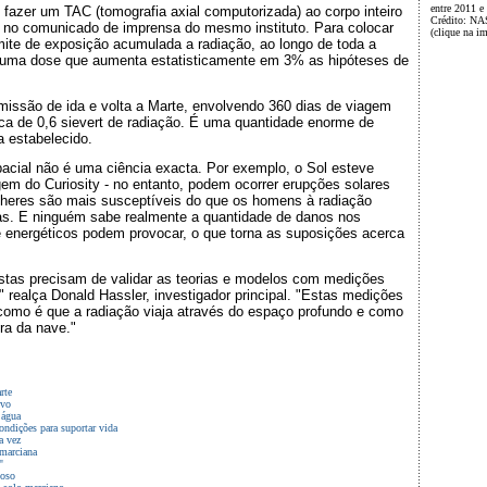
entre 2011 e
azer um TAC (tomografia axial computorizada) ao corpo inteiro
Crédito: NA
in no comunicado de imprensa do mesmo instituto. Para colocar
(clique na i
mite de exposição acumulada a radiação, ao longo de toda a
t, uma dose que aumenta estatisticamente em 3% as hipóteses de
ssão de ida e volta a Marte, envolvendo 360 dias de viagem
cerca de 0,6 sievert de radiação. É uma quantidade enorme de
a estabelecido.
acial não é uma ciência exacta. Por exemplo, o Sol esteve
gem do Curiosity - no entanto, podem ocorrer erupções solares
lheres são mais susceptíveis do que os homens à radiação
as. E ninguém sabe realmente a quantidade de danos nos
e energéticos podem provocar, o que torna as suposições acerca
istas precisam de validar as teorias e modelos com medições
 realça Donald Hassler, investigador principal. "Estas medições
omo é que a radiação viaja através do espaço profundo e como
ura da nave."
rte
lvo
 água
ndições para suportar vida
a vez
 marciana
"
hoso