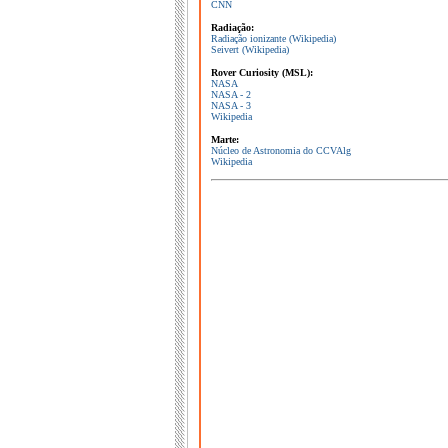
CNN
Radiação:
Radiação ionizante (Wikipedia)
Seivert (Wikipedia)
Rover Curiosity (MSL):
NASA
NASA - 2
NASA - 3
Wikipedia
Marte:
Núcleo de Astronomia do CCVAlg
Wikipedia