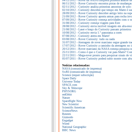
04/12/2012 - Rover da NASA completa primeira análise de
06/11/2012 - Rover Curiosity encontra pistas de mudanças
02/11/2012 - Curiosity analisa primeiras amostras de solo
02/10/2012 - Curiosity descobre que tempo em Marte é su
28/09/2012 - Rover Curiosity descobre antigo leito na supe
21/09/2012 - Rover Curiosity aponta armas para rocha inv
07/09/2012 - Rover Curiosity começa actividades com o se
31/08/2012 - Curiosity começa viagem para Este
28/08/2012 - Curiosity envia incrível imagem em alta-res
21/08/2012 - Laser e braço do Curiosity passam primeiros 
10/08/2012 - Curiosity envia 1.º panorama a cores
07/08/2012 - Curiosity aterra em Marte!
03/08/2012 - Rover Curiosity: tudo ou nada
31/07/2012 - Aterragem de rover marciano segue grande tr
17/07/2012 - Rover Curiosity a caminho da aterragem no i
20/12/2011 - Rover marciano da NASA começa pesquisa n
25/11/2011 - Como é que o Curiosity vai para Marte? Co
22/11/2011 - Mega-rover pronto para pesquisar sinais de v
05/07/2011 - Rover Curiosity poderá subir monte com altu
Notícias relacionadas:
NASA (comunicado de imprensa)
SwRI (comunicado de imprensa)
Science (requer subscrição)
Space Daily
Universe Today
SPACE.com
Sky & Telescope
PHYSORG
redOrbit
Nature
Spaceflight Now
New Scientist
Scientific American
ScienceNews
Reuters
Gizmodo
Engadget
Wired
National Geographic
BBC News