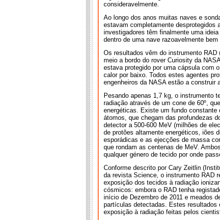
consideravelmente.
Ao longo dos anos muitas naves e sonda
estavam completamente desprotegidos a 
investigadores têm finalmente uma ideia
dentro de uma nave razoavelmente bem pr
Os resultados vêm do instrumento RAD (
meio a bordo do rover Curiosity da NASA
estava protegido por uma cápsula com 
calor por baixo. Todos estes agentes 
engenheiros da NASA estão a construir a
Pesando apenas 1,7 kg, o instrumento te
radiação através de um cone de 60º, que 
energéticas. Existe um fundo constante 
átomos, que chegam das profundezas do e
detector a 500-600 MeV (milhões de elec
de protões altamente energéticos, iões 
esporádicas e as ejecções de massa coro
que rondam as centenas de MeV. Ambos o
qualquer género de tecido por onde pas
Conforme descrito por Cary Zeitlin (Inst
da revista Science, o instrumento RAD re
exposição dos tecidos à radiação ionizan
cósmicos: embora o RAD tenha registado 
início de Dezembro de 2011 e meados de
partículas detectadas. Estes resultados 
exposição à radiação feitas pelos cientis