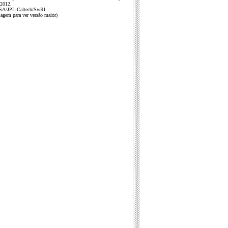
 2012.
SA/JPL-Caltech/SwRI
magem para ver versão maior)