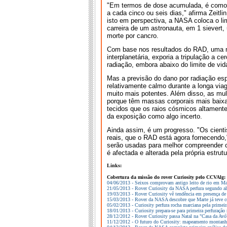
"Em termos de dose acumulada, é como f
a cada cinco ou seis dias," afirma Zeitl
isto em perspectiva, a NASA coloca o li
carreira de um astronauta, em 1 siever
morte por cancro.
Com base nos resultados do RAD, uma mi
interplanetária, exporia a tripulação a 
radiação, embora abaixo do limite de vid
Mas a previsão do dano por radiação esp
relativamente calmo durante a longa via
muito mais potentes. Além disso, as mu
porque têm massas corporais mais baix
tecidos que os raios cósmicos altament
da exposição como algo incerto.
Ainda assim, é um progresso. "Os cient
reais, que o RAD está agora fornecendo,"
serão usadas para melhor compreender c
é afectada e alterada pela própria estrut
Links:
Cobertura da missão do rover Curiosity pelo CCVAlg:
04/06/2013 - Seixos comprovam antigo leito de rio em Ma
21/05/2013 - Rover Curiosity da NASA perfura segundo a
19/03/2013 - Rover Curiosity vê tendência em presença de
15/03/2013 - Rover da NASA descobre que Marte já teve co
05/02/2013 - Curiosity perfura rocha marciana pela primeir
18/01/2013 - Curiosity prepara-se para primeira perfuração
28/12/2012 - Rover Curiosity passa Natal na "Casa da Avó
11/12/2012 - O futuro do Curiosity: mapeamento montan