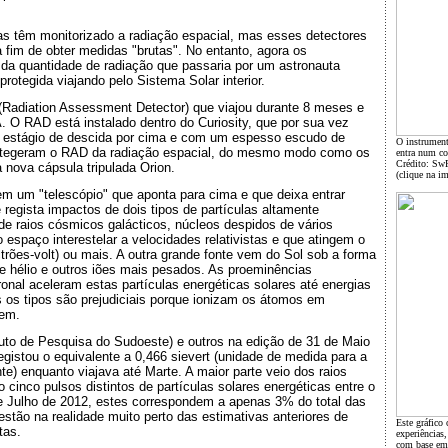
s têm monitorizado a radiação espacial, mas esses detectores
fim de obter medidas "brutas". No entanto, agora os
 da quantidade de radiação que passaria por um astronauta
otegida viajando pelo Sistema Solar interior.
Radiation Assessment Detector) que viajou durante 8 meses e
. O RAD está instalado dentro do Curiosity, que por sua vez
o estágio de descida por cima e com um espesso escudo de
O instrument
protegeram o RAD da radiação espacial, do mesmo modo como os
entra num co
Crédito: Sw
 nova cápsula tripulada Orion.
(clique na i
m um "telescópio" que aponta para cima e que deixa entrar
regista impactos de dois tipos de partículas altamente
de raios cósmicos galácticos, núcleos despidos de vários
spaço interestelar a velocidades relativistas e que atingem o
trões-volt) ou mais. A outra grande fonte vem do Sol sob a forma
de hélio e outros iões mais pesados. As proeminências
nal aceleram estas partículas energéticas solares até energias
s tipos são prejudiciais porque ionizam os átomos em
sem.
ituto de Pesquisa do Sudoeste) e outros na edição de 31 de Maio
gistou o equivalente a 0,466 sievert (unidade de medida para a
te) enquanto viajava até Marte. A maior parte veio dos raios
cinco pulsos distintos de partículas solares energéticas entre o
 Julho de 2012, estes correspondem a apenas 3% do total das
estão na realidade muito perto das estimativas anteriores de
Este gráfico 
tas.
experiências
com base em