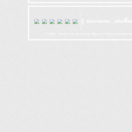
© 2026 - Centro Ciência Viva do Algarve | Todos os direitos r