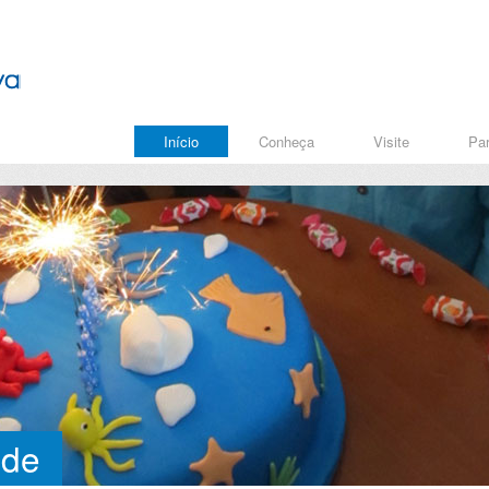
Início
Conheça
Visite
Par
ade