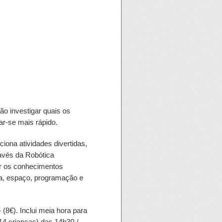
ão investigar quais os
ar-se mais rápido.
iona atividades divertidas,
ravés da Robótica
ir os conhecimentos
la, espaço, programação e
 (8€). Inclui meia hora para
14 crianças) das 14h30 /