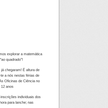
amos explorar a matemática
 “ao quadrado”!
á chegaram! É altura de
te a nós nestas férias de
 As Oficinas de Ciência no
s 12 anos
inscrições individuais dos
 hora para lanche; nas