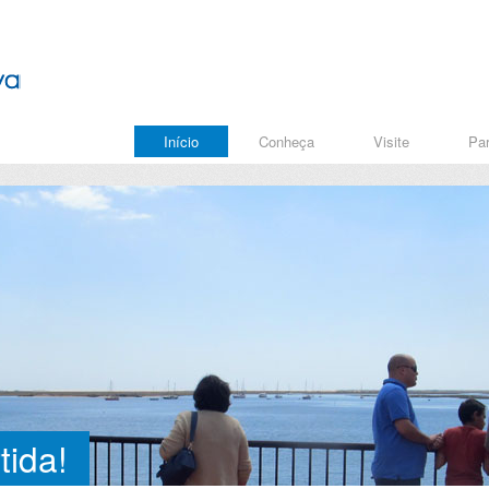
Início
Conheça
Visite
Par
tida!