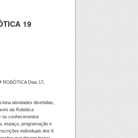
TICA 19
 ROBÓTICA Dias 17,
iona atividades divertidas,
ravés da Robótica
ir os conhecimentos
la, espaço, programação e
scrições individuais dos 6
 lanche; que devem trazer