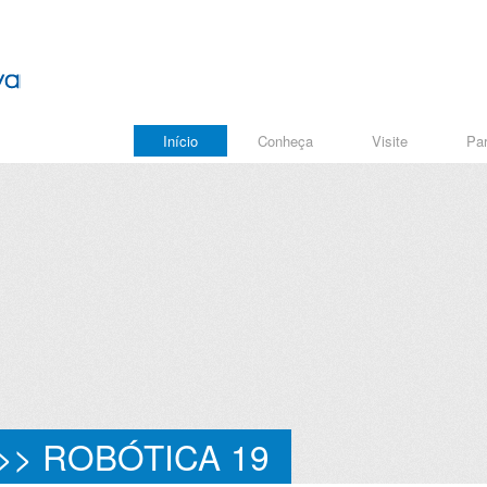
Início
Conheça
Visite
Par
>> ROBÓTICA 19