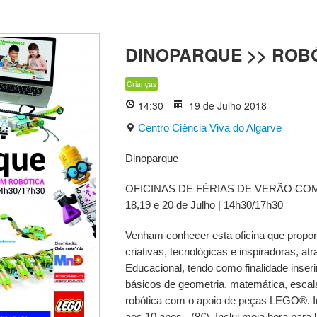
DINOPARQUE >> ROBÓ
Crianças
14:30
19 de Julho 2018
Centro Ciência Viva do Algarve
Dinoparque
OFICINAS DE FÉRIAS DE VERÃO COM
18,19 e 20 de Julho | 14h30/17h30
Venham conhecer esta oficina que proporc
criativas, tecnológicas e inspiradoras, at
Educacional, tendo como finalidade inser
básicos de geometria, matemática, esca
robótica com o apoio de peças LEGO®. In
aos 10 anos - (8€). Inclui meia hora para