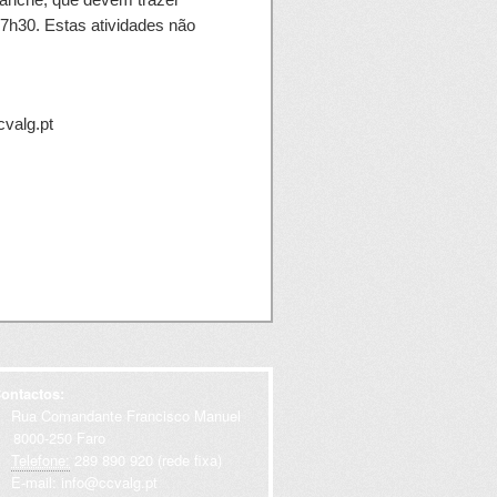
7h30. Estas atividades não
cvalg.pt
ontactos:
Rua Comandante Francisco Manuel
000-250 Faro
Telefone:
289 890 920 (rede fixa)
E-mail:
info@ccvalg.pt