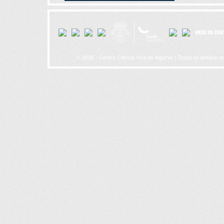
© 2026 - Centro Ciência Viva do Algarve | Todos os direitos r