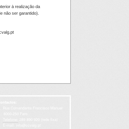
terior à realização da
de não ser garantido).
cvalg.pt
ontactos:
Rua Comandante Francisco Manuel
000-250 Faro
Telefone:
289 890 920 (rede fixa)
E-mail:
info@ccvalg.pt