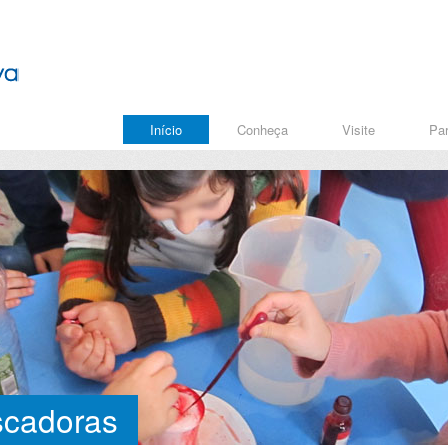
Início
Conheça
Visite
Par
scadoras