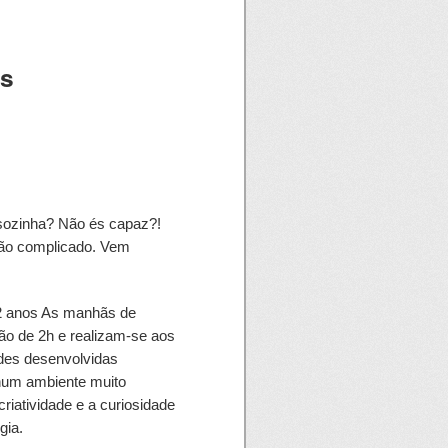
as
 sozinha? Não és capaz?!
tão complicado. Vem
 12 anos As manhãs de
ão de 2h e realizam-se aos
des desenvolvidas
 num ambiente muito
riatividade e a curiosidade
gia.