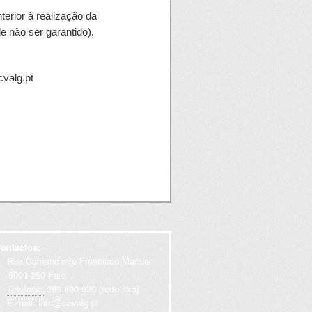
terior à realização da
de não ser garantido).
cvalg.pt
ontactos:
Rua Comandante Francisco Manuel
000-250 Faro
Telefone:
289 890 920 (rede fixa)
E-mail:
info@ccvalg.pt