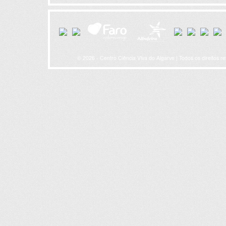
© 2026 - Centro Ciência Viva do Algarve | Todos os direitos r