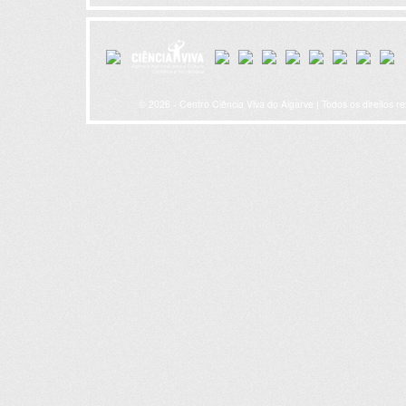
© 2026 - Centro Ciência Viva do Algarve | Todos os direitos r