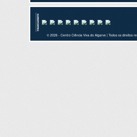
© 2026 - Centro Ciência Viva do Algarve | Todos os direitos r