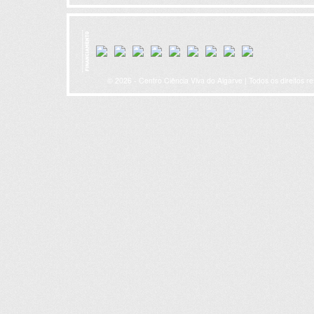
© 2026 - Centro Ciência Viva do Algarve | Todos os direitos r