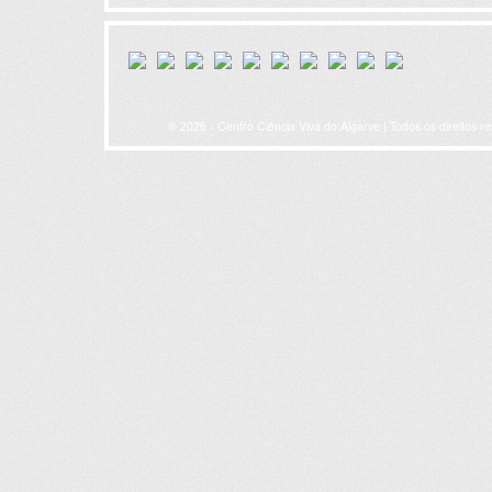
© 2026 - Centro Ciência Viva do Algarve | Todos os direitos r