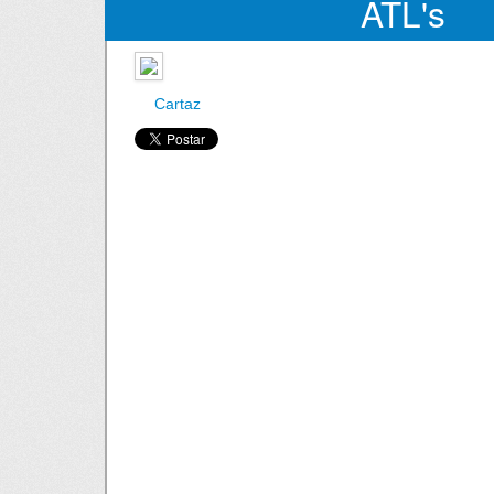
ATL's
Cartaz