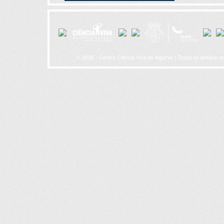
© 2026 - Centro Ciência Viva do Algarve | Todos os direitos r