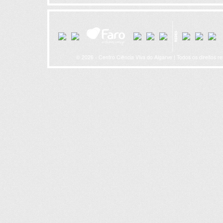
© 2026 - Centro Ciência Viva do Algarve | Todos os direitos r