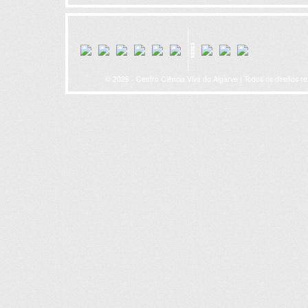
© 2026 - Centro Ciência Viva do Algarve | Todos os direitos r