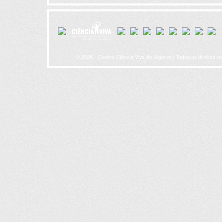
© 2026 - Centro Ciência Viva do Algarve | Todos os direitos r