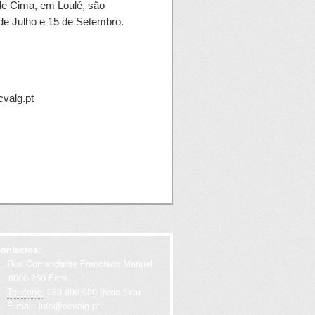
e Cima, em Loulé, são
de Julho e 15 de Setembro.
cvalg.pt
ontactos:
Rua Comandante Francisco Manuel
000-250 Faro
Telefone:
289 890 920 (rede fixa)
E-mail:
info@ccvalg.pt