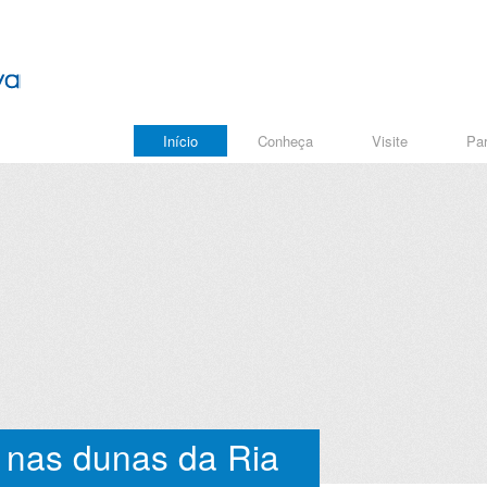
Início
Conheça
Visite
Par
nas dunas da Ria