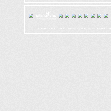
© 2026 - Centro Ciência Viva do Algarve | Todos os direitos r