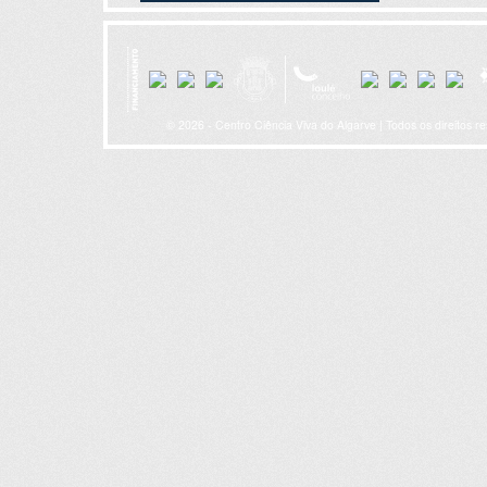
© 2026 - Centro Ciência Viva do Algarve | Todos os direitos r