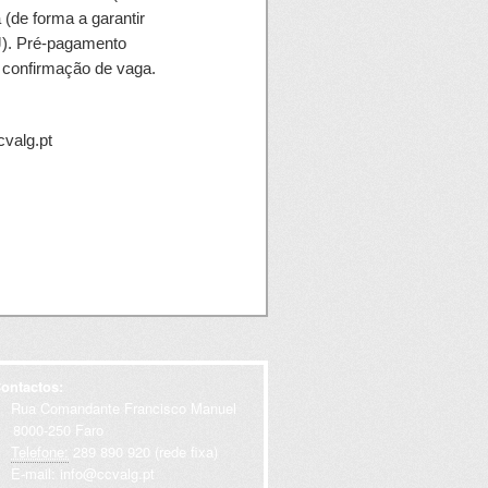
a (de forma a garantir
J). Pré-pagamento
ós confirmação de vaga.
cvalg.pt
ontactos:
Rua Comandante Francisco Manuel
000-250 Faro
Telefone:
289 890 920 (rede fixa)
E-mail:
info@ccvalg.pt