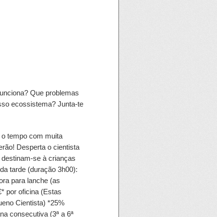
o funciona? Que problemas
sso ecossistema? Junta-te
ar o tempo com muita
erão! Desperta o cientista
o destinam-se à crianças
da tarde (duração 3h00):
ora para lanche (as
* por oficina (Estas
ueno Cientista) *25%
a consecutiva (3ª a 6ª