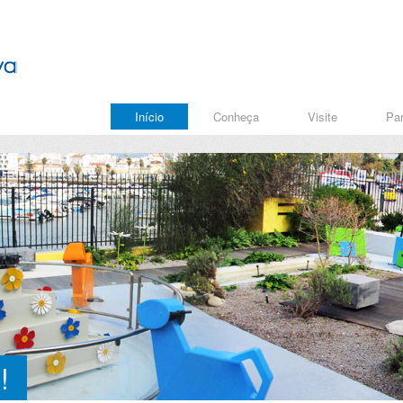
Início
Conheça
Visite
Par
!