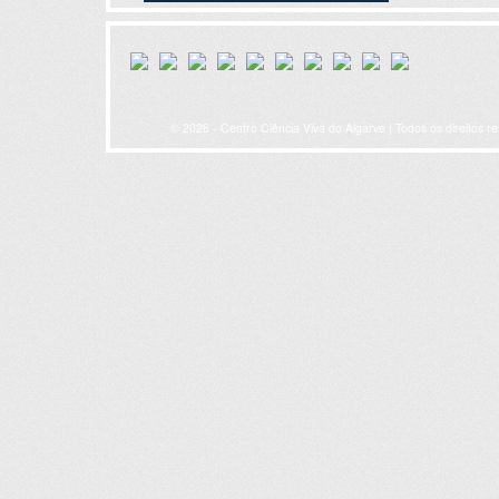
© 2026 - Centro Ciência Viva do Algarve | Todos os direitos r