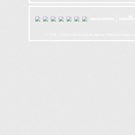
© 2026 - Centro Ciência Viva do Algarve | Todos os direitos r