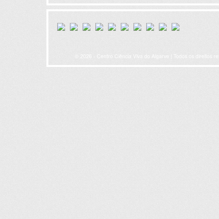
© 2026 - Centro Ciência Viva do Algarve | Todos os direitos r