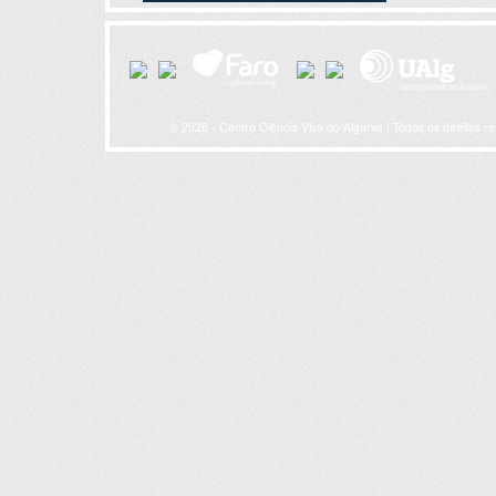
© 2026 - Centro Ciência Viva do Algarve | Todos os direitos r