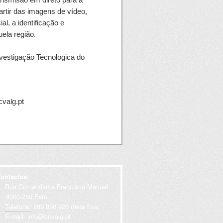
partir das imagens de vídeo,
ial, a identificação e
ela região.
nvestigação Tecnologica do
cvalg.pt
ontactos:
Rua Comandante Francisco Manuel
000-250 Faro
Telefone:
289 890 920 (rede fixa)
E-mail:
info@ccvalg.pt