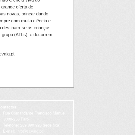
 grande oferta de
sas novas, brincar dando
empre com muita ciência e
o destinam-se às crianças
m grupo (ATLs), e decorrem
cvalg.pt
das preferencialmente aos
00): para público dos 5-12
 nas tardes as crianças
ontactos:
Rua Comandante Francisco Manuel
000-250 Faro
Telefone:
289 890 920 (rede fixa)
E-mail:
info@ccvalg.pt