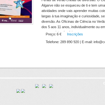
Algarve não se esqueceu de ti e tem uma
atividades onde vais aprender muitas coi
largas à tua imaginação e curiosidade, s
diversão. As Oficinas de Ciência no Verã
dos 5 aos 11 anos, individualmente ou e
nos seguintes horários:
Preço: 6 €
Inscrições
Telefone: 289 890 920 | E-mail: info@c
10h00 - MANHÃS (duração 1h30): dedica
ATLs - (3 €) 14h30 - TARDES (duração 3h
anos e ATLs - (6 €)
As tardes incluem meia hora para lanche;
devem trazer lanche.
C
8