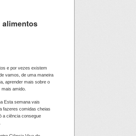
 alimentos
tos e por vezes existem
dade vamos, de uma maneira
ia, aprender mais sobre o
m mais amido.
ha Esta semana vais
ra fazeres comidas cheias
ó a ciência consegue
.
ntro Ciência Viva do